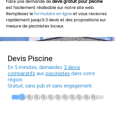
Faire une demande de
devis gratuit pour piscine
est facilement réalisable sur notre site web.
Remplissez le
formulaire en ligne
et vous recevrez
rapidement jusqu'à 3 devis et des propositions sur
mesure de piscinistes locaux.
Devis Piscine
En 5 minutes, demandez
3 devis
comparatifs
aux
piscinistes
dans votre
région.
Gratuit, sans pub et sans engagement.
1
2
3
4
5
6
7
8
9
10
11