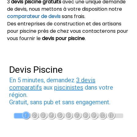
3
devis piscine gratuits
avec une unique demande
de devis, nous mettons à votre disposition notre
comparateur de devis
sans frais.
Des entreprises de construction et des artisans
pour piscine près de chez vous contacterons pour
vous fournir le
devis pour piscine
.
Devis Piscine
En 5 minutes, demandez
3 devis
comparatifs
aux
piscinistes
dans votre
région.
Gratuit, sans pub et sans engagement.
1
2
3
4
5
6
7
8
9
10
11