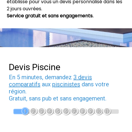
établisse pour vous un devis personnalisé dans les
2 jours ouvrées.
Service gratuit et sans engagements.
Devis Piscine
En 5 minutes, demandez
3 devis
comparatifs
aux
piscinistes
dans votre
région.
Gratuit, sans pub et sans engagement.
1
2
3
4
5
6
7
8
9
10
11