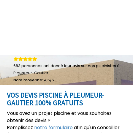
683
personnes ont donné leur
avis sur nos piscinistes à
Pleumeur-Gautier
Note moyenne:
4,5
/
5
VOS DEVIS PISCINE À PLEUMEUR-
GAUTIER 100% GRATUITS
Vous avez un projet piscine et vous souhaitez
obtenir des devis ?
Remplissez
notre formulaire
afin qu'un conseiller