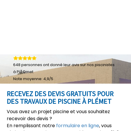
648
personnes ont donné leur
avis sur nos piscinistes
à PlÃ©met
Note moyenne:
4,9
/
5
RECEVEZ DES DEVIS GRATUITS POUR
DES TRAVAUX DE PISCINE À PLÉMET
Vous avez un projet piscine et vous souhaitez
recevoir des devis ?
En remplissant notre
formulaire en ligne
, vous