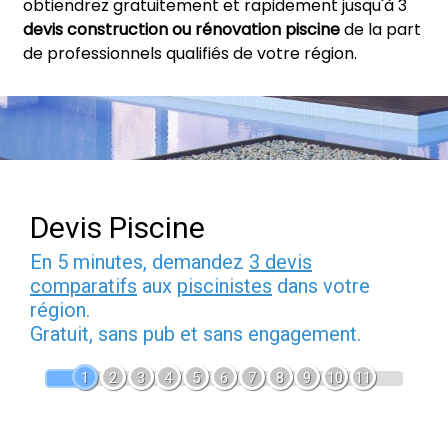
obtiendrez gratuitement et rapidement jusqu'à 3
devis construction ou rénovation piscine
de la part
de professionnels qualifiés de votre région.
Devis Piscine
En 5 minutes, demandez
3 devis
comparatifs
aux
piscinistes
dans votre
région.
Gratuit, sans pub et sans engagement.
1
2
3
4
5
6
7
8
9
10
11