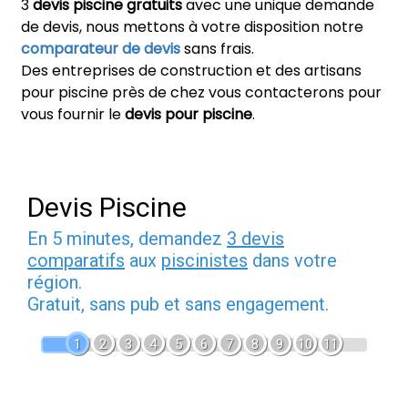
3
devis piscine gratuits
avec une unique demande
de devis, nous mettons à votre disposition notre
comparateur de devis
sans frais.
Des entreprises de construction et des artisans
pour piscine près de chez vous contacterons pour
vous fournir le
devis pour piscine
.
Devis Piscine
En 5 minutes, demandez
3 devis
comparatifs
aux
piscinistes
dans votre
région.
Gratuit, sans pub et sans engagement.
1
2
3
4
5
6
7
8
9
10
11