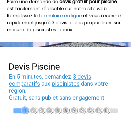
Faire une demande de
devis gratuit pour piscine
est facilement réalisable sur notre site web.
Remplissez le
formulaire en ligne
et vous recevrez
rapidement jusqu'à 3 devis et des propositions sur
mesure de piscinistes locaux.
Devis Piscine
En 5 minutes, demandez
3 devis
comparatifs
aux
piscinistes
dans votre
région.
Gratuit, sans pub et sans engagement.
1
2
3
4
5
6
7
8
9
10
11