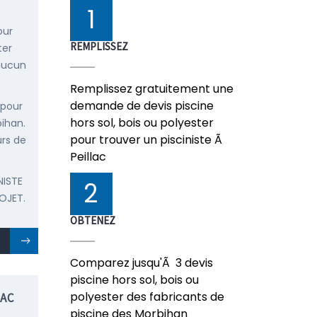
1
our
REMPLISSEZ
ter
 aucun
Remplissez gratuitement une
demande de devis piscine
 pour
hors sol, bois ou polyester
bihan.
pour trouver un pisciniste Ã
urs de
Peillac
NISTE
2
OJET.
OBTENEZ
Comparez jusqu'Ã 3 devis
piscine hors sol, bois ou
polyester des fabricants de
LAC
piscine des Morbihan