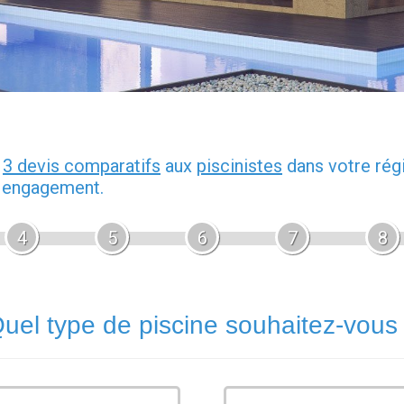
z
3 devis comparatifs
aux
piscinistes
dans votre rég
s engagement.
4
5
6
7
8
uel type de piscine souhaitez-vous