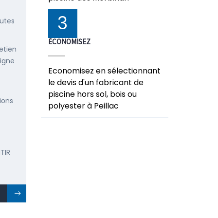
3
outes
ÉCONOMISEZ
etien
ligne
Economisez en sélectionnant
le devis d'un fabricant de
piscine hors sol, bois ou
ions
polyester à Peillac
TIR