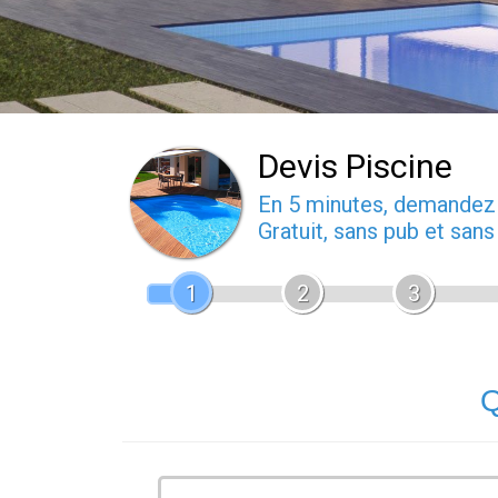
Devis Piscine
En 5 minutes, demande
Gratuit, sans pub et san
1
2
3
Q