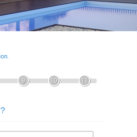
ion.
9
10
11
 ?