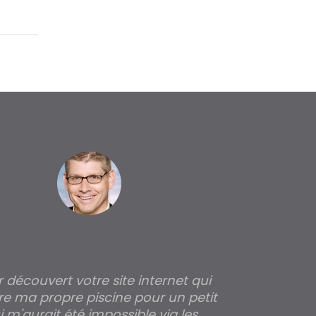
ir découvert votre site internet qui
Pour moi tout 
re ma propre piscine pour un petit
profondeur de
 m'aurait été impossible via les
les parois pour