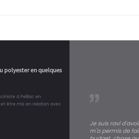
ou polyester en quelques
ciniste à Peillac en
réalité, une piscine est bien
et être mis en relation avec
Je suis ravi d'avo
m'a permis de fai
budget, chose qui