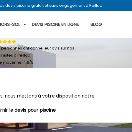
s devis piscine gratuit et sans engagement à Peillac
 HORS-SOL
DEVIS PISCINE EN LIGNE
BLOG
4
personnes ont donné leur
avis sur nos
inistes à Peillac
e moyenne:
4,6
/
5
, nous mettons à votre disposition notre
rnir le
devis pour piscine
.