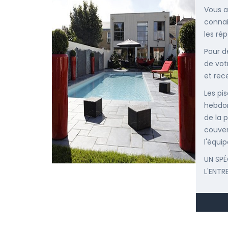
Vous a
connai
les ré
Pour d
de vot
et rec
Les pis
hebdom
de la p
couver
l'équip
UN SPÉ
L'ENTRE