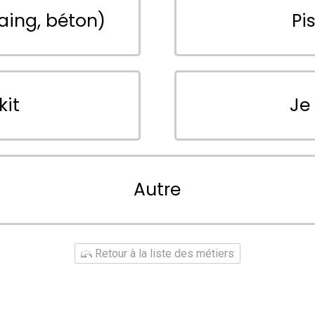
aing, béton)
Pi
kit
Je
Autre
Retour à la liste des métiers