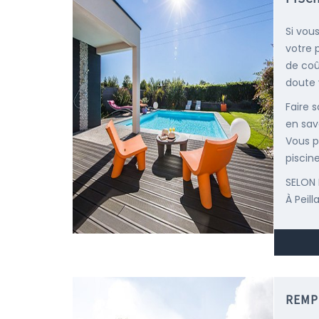
Si vous
votre 
de coû
doute v
Faire 
en sav
Vous p
piscine
SELON 
À Peil
REMP