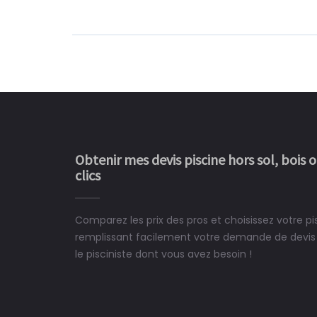
Obtenir mes devis piscine hors sol, bois 
clics
Comparez les prix des pros et choisissez votre pis
Le rêve devient enfin 
remplissant facilement votre demande de devis 
construit chez moi.
le pisciniste dont vous avez besoin !
 partagé, la joie de voir la
e ce plan d'eau, un livre
CHARLES
e pour la construction de la