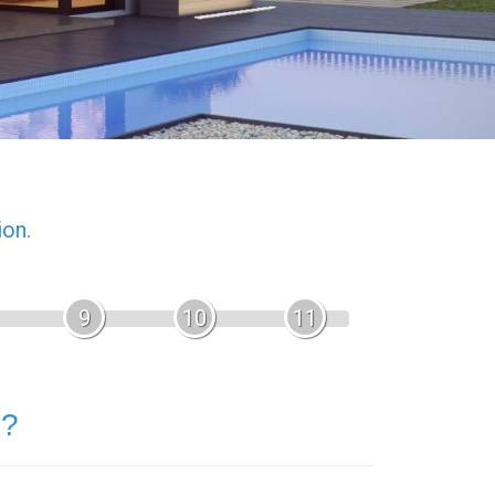
ion.
9
10
11
 ?