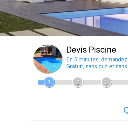
Devis Piscine
En 5 minutes, demande
Gratuit, sans pub et san
1
2
3
Q