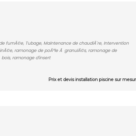
 de fumÃ©e, Tubage, Maintenance de chaudiÃ¨re, Intervention
minÃ©e, ramonage de poÃªle Ã granulÃ©s, ramonage de
bois, ramonage d'insert
Prix et devis installation piscine sur mesu