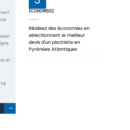
ÉCONOMISEZ
ement
 pas
Réalisez des économies en
sélectionnant le meilleur
etien
devis d'un pisciniste en
ligne
Pyrénées Atlantiques
est et
TIR