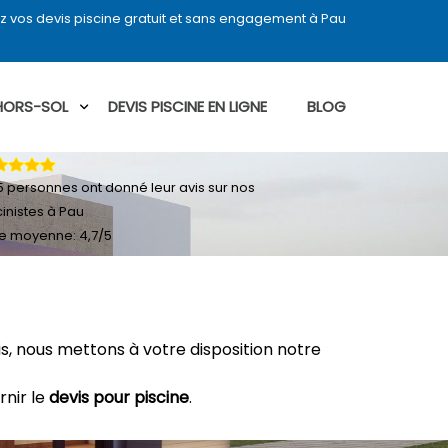
 vos devis piscine gratuit et sans engagement à Pau
 HORS-SOL
DEVIS PISCINE EN LIGNE
BLOG
5
personnes ont donné leur
avis sur nos
cinistes à Pau
e moyenne:
4,7
/
5
, nous mettons à votre disposition notre
rnir le
devis pour piscine
.