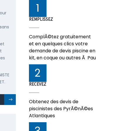
1
pour
REMPLISSEZ
 sans
ComplÃ©tez gratuitement
et en quelques clics votre
 et
demande de devis piscine en
t
kit, en coque ou autres Ã Pau
res
2
NISTE
ET.
RECEVEZ
Obtenez des devis de
piscinistes des PyrÃ©nÃ©es
Atlantiques
3