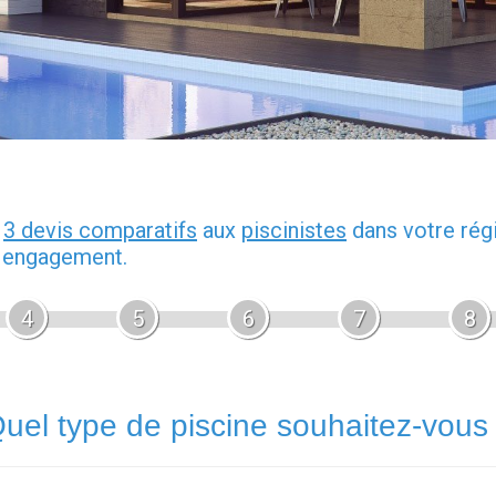
z
3 devis comparatifs
aux
piscinistes
dans votre rég
s engagement.
4
5
6
7
8
uel type de piscine souhaitez-vous