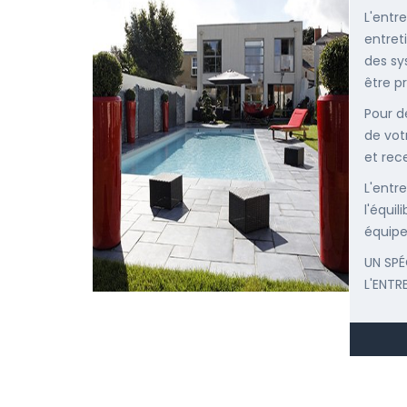
L'entr
entret
des sy
être p
Pour d
de vot
et rec
L'entr
l'équi
équipe
UN SPÉ
L'ENTR