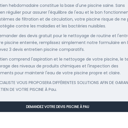
etien hebdomadaire constitue la base d'une piscine saine. Sans
ien régulier pour assurer l'équilibre de l'eau et le bon fonctionn
stèmes de filtration et de circulation, votre piscine risque de ne
rotégée contre les maladies et les bactéries nuisibles.
emander des devis gratuit pour le nettoyage de routine et l'entr
re piscine enterrée, remplissez simplement notre formulaire en 
evez 3 devis entretien piscine comparatifs.
etien comprend l'aspiration et le nettoyage de votre piscine, le t
librage des niveaux de produits chimiques et l'inspection des
ments pour maintenir l'eau de votre piscine propre et claire.
CIALISTE VOUS PROPOSERA DIFFÉRENTES SOLUTIONS AFIN DE GARAN
ETIEN DE VOTRE PISCINE À Pau.
DEMANDEZ VOTRE DEVIS PISCINE À PAU