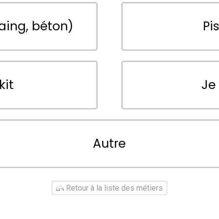
aing, béton)
Pi
kit
Je
Autre
Retour à la liste des métiers