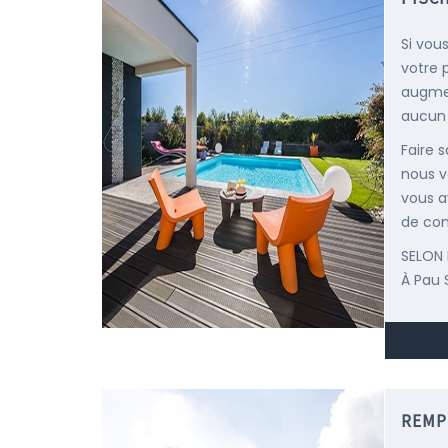
Si vou
votre 
augmen
aucun d
Faire 
nous v
vous a
de con
SELON 
À Pau 
REMP