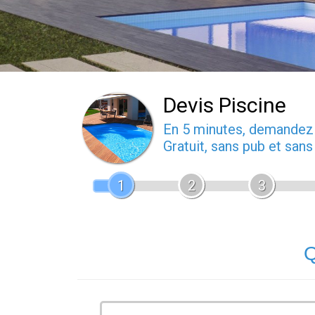
Devis Piscine
En 5 minutes, demande
Gratuit, sans pub et san
1
2
3
Q