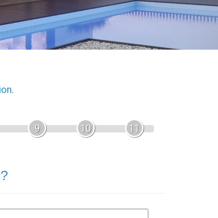
ion.
9
10
11
 ?