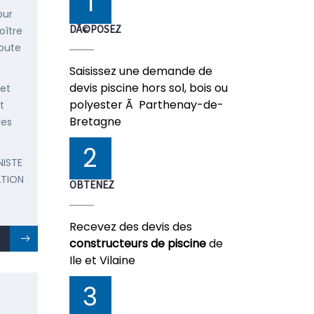
1
our
DÃ©POSEZ
oître
doute
Saisissez une demande de
devis piscine hors sol, bois ou
 et
polyester Ã Parthenay-de-
t
Bretagne
res
2
NISTE
ATION
OBTENEZ
Recevez des devis des
constructeurs de piscine
de
Ile et Vilaine
3