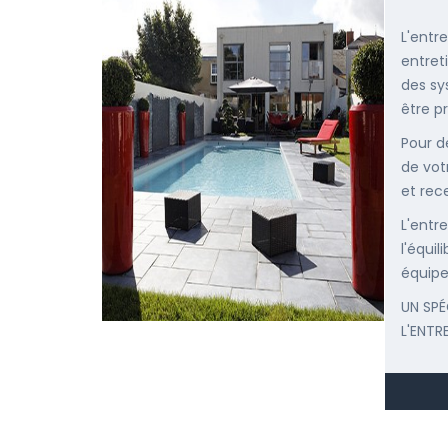
L'entr
entret
des sy
être p
Pour d
de vot
et rec
L'entr
l'équi
équipe
UN SPÉ
L'ENTR