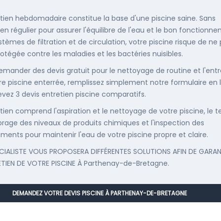
etien hebdomadaire constitue la base d'une piscine saine. Sans
ien régulier pour assurer l'équilibre de l'eau et le bon fonctionn
stèmes de filtration et de circulation, votre piscine risque de ne
rotégée contre les maladies et les bactéries nuisibles.
emander des devis gratuit pour le nettoyage de routine et l'entr
re piscine enterrée, remplissez simplement notre formulaire en 
evez 3 devis entretien piscine comparatifs.
etien comprend l'aspiration et le nettoyage de votre piscine, le t
librage des niveaux de produits chimiques et l'inspection des
ments pour maintenir l'eau de votre piscine propre et claire.
CIALISTE VOUS PROPOSERA DIFFÉRENTES SOLUTIONS AFIN DE GARAN
ETIEN DE VOTRE PISCINE À Parthenay-de-Bretagne.
DEMANDEZ VOTRE DEVIS PISCINE À PARTHENAY-DE-BRETAGNE