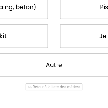
aing, béton)
Pi
kit
Je
Autre
Retour à la liste des métiers