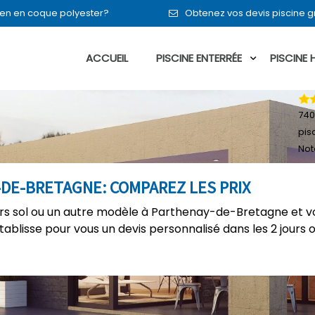
ou en en coque polyester?
Obtenez vos devis piscine 
ACCUEIL
PISCINE ENTERRÉE
PISCINE
740
pis
Not
-DE-BRETAGNE: COMPAREZ LES PRIX
hors sol ou un autre modèle à Parthenay-de-Bretagne et vo
établisse pour vous un devis personnalisé dans les 2 jours 