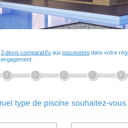
z
3 devis comparatifs
aux
piscinistes
dans votre rég
s engagement.
4
5
6
7
8
uel type de piscine souhaitez-vous