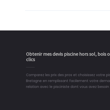
Obtenir mes devis piscine hors sol, bois 
clics
Comparez les prix des pros et choisissez votre p
Le rêve devient enfin 
Bretagne en remplissant facilement votre deman
construit chez moi.
relation avec le pisciniste dont vous avez besoin 
 partagé, la joie de voir la
e ce plan d'eau, un livre
CHARLES
e pour la construction de la