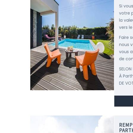
Si vous
votre 
la val
vers le
Faire 
nous v
vous a
de con
SELON 
À Par
DE VOT
REMP
PART