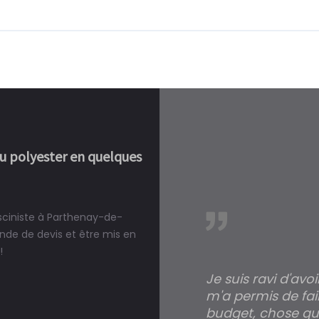
ou polyester en quelques
isciniste à Parthenay-de-
réalité, une piscine est bien
de de devis et être mis en
!
Je suis ravi d'avo
m'a permis de fai
budget, chose qui