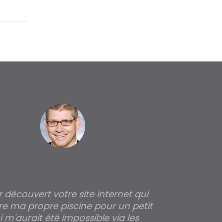
ir découvert votre site internet qui
Pour moi tout 
re ma propre piscine pour un petit
profondeur de
 m'aurait été impossible via les
les parois pour