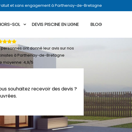
gratuit et sans engagement à Parthenay-de-Bretagne
 HORS-SOL
DEVIS PISCINE EN LIGNE
BLOG
personnes ont donné leur
avis sur nos
cinistes à Parthenay-de-Bretagne
e moyenne:
4,9
/
5
us souhaitez recevoir des devis ?
ouvrées.