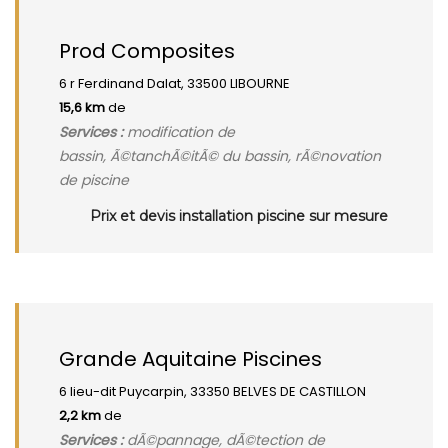
Prod Composites
6 r Ferdinand Dalat, 33500 LIBOURNE
15,6 km
de
Services :
modification de
bassin, Ã©tanchÃ©itÃ© du bassin, rÃ©novation
de piscine
Prix et devis installation piscine sur mesure
Grande Aquitaine Piscines
6 lieu-dit Puycarpin, 33350 BELVES DE CASTILLON
2,2 km
de
Services :
dÃ©pannage, dÃ©tection de