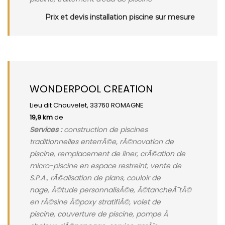
Prix et devis installation piscine sur mesure
WONDERPOOL CREATION
Lieu dit Chauvelet, 33760 ROMAGNE
19,9 km
de
Services :
construction de piscines
traditionnelles enterrÃ©e, rÃ©novation de
piscine, remplacement de liner, crÃ©ation de
micro-piscine en espace restreint, vente de
S.P.A., rÃ©alisation de plans, couloir de
nage, Ã©tude personnalisÃ©e, Ã©tancheÃ¯tÃ©
en rÃ©sine Ã©poxy stratifiÃ©, volet de
piscine, couverture de piscine, pompe Ã