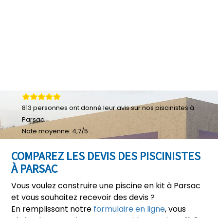
813
personnes ont donné leur
avis sur nos piscinistes à
Parsac
Note moyenne:
4,7
/
5
COMPAREZ LES DEVIS DES PISCINISTES
À PARSAC
Vous voulez construire une piscine en kit à Parsac
et vous souhaitez recevoir des devis ?
En remplissant notre
formulaire en ligne
, vous