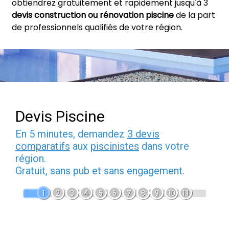
obtiendrez gratuitement et rapidement jusqu'à 3
devis construction ou rénovation piscine
de la part
de professionnels qualifiés de votre région.
Devis Piscine
En 5 minutes, demandez
3 devis
comparatifs
aux
piscinistes
dans votre
région.
Gratuit, sans pub et sans engagement.
1
2
3
4
5
6
7
8
9
10
11