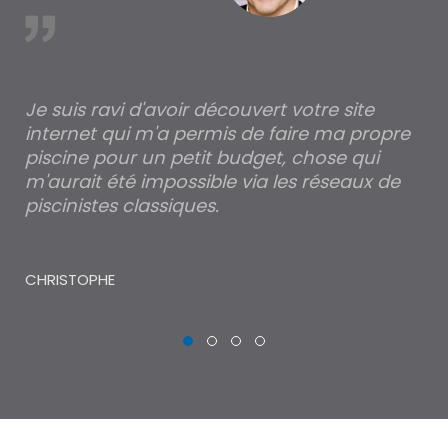
est
Je suis ravi d'avoir découvert votre site
Po
internet qui m'a permis de faire ma propre
pa
piscine pour un petit budget, chose qui
lé
m'aurait été impossible via les réseaux de
au
piscinistes classiques.
THI
CHRISTOPHE