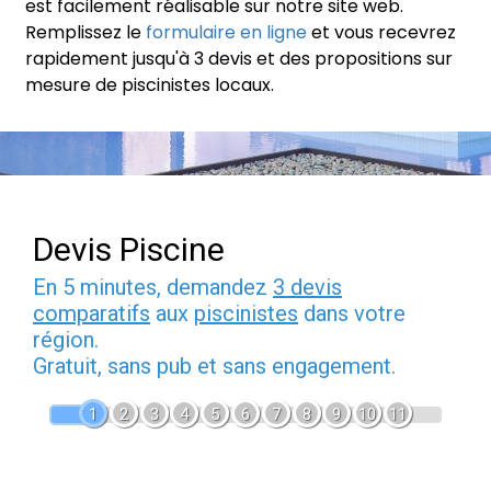
est facilement réalisable sur notre site web.
Remplissez le
formulaire en ligne
et vous recevrez
rapidement jusqu'à 3 devis et des propositions sur
mesure de piscinistes locaux.
Devis Piscine
En 5 minutes, demandez
3 devis
comparatifs
aux
piscinistes
dans votre
région.
Gratuit, sans pub et sans engagement.
1
2
3
4
5
6
7
8
9
10
11