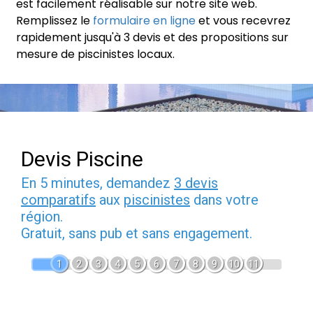
est facilement réalisable sur notre site web.
Remplissez le
formulaire en ligne
et vous recevrez
rapidement jusqu'à 3 devis et des propositions sur
mesure de piscinistes locaux.
Devis Piscine
En 5 minutes, demandez
3 devis
comparatifs
aux
piscinistes
dans votre
région.
Gratuit, sans pub et sans engagement.
1
2
3
4
5
6
7
8
9
10
11