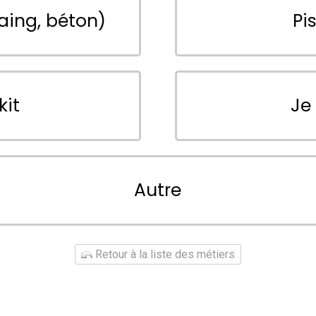
aing, béton)
Pi
kit
Je
Autre
Retour à la liste des métiers