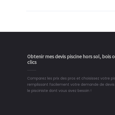
Obtenir mes devis piscine hors sol, bois 
clics
Comparez les prix des pros et choisissez votre pi
Le rêve devient enfin 
remplissant facilement votre demande de devis 
construit chez moi.
le pisciniste dont vous avez besoin !
 partagé, la joie de voir la
e ce plan d'eau, un livre
CHARLES
e pour la construction de la