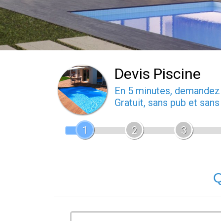
Devis Piscine
En 5 minutes, demande
Gratuit, sans pub et san
1
2
3
Q