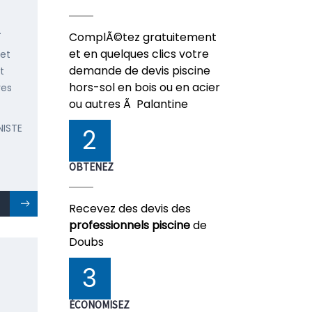
.
ComplÃ©tez gratuitement
et en quelques clics votre
 et
demande de devis piscine
t
hors-sol en bois ou en acier
res
ou autres Ã Palantine
NISTE
2
OBTENEZ
Recevez des devis des
professionnels piscine
de
Doubs
3
ÉCONOMISEZ