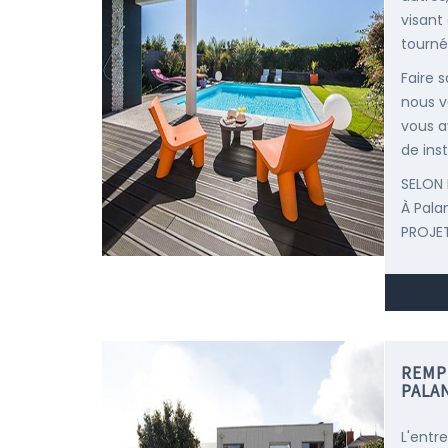
visant
tourné
Faire 
nous v
vous a
de inst
SELON 
À Pala
PROJET
REMP
PALA
L'entr