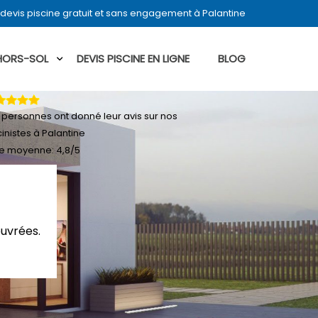
devis piscine gratuit et sans engagement à Palantine
 HORS-SOL
DEVIS PISCINE EN LIGNE
BLOG
personnes ont donné leur
avis sur nos
cinistes à Palantine
e moyenne:
4,8
/
5
ouvrées.