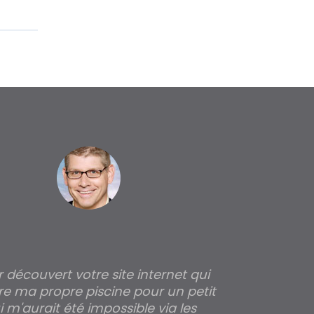
ir découvert votre site internet qui
Pour moi tout 
re ma propre piscine pour un petit
profondeur de
 m'aurait été impossible via les
les parois pour