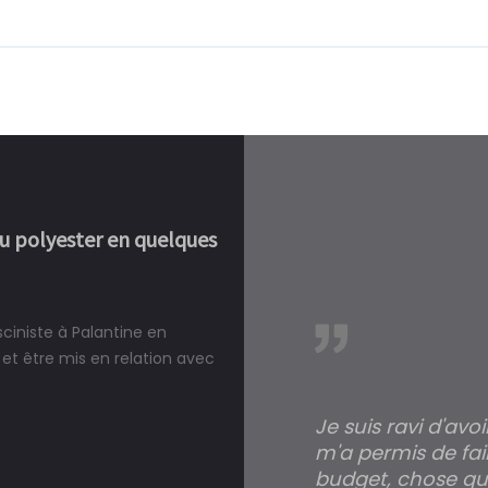
ou polyester en quelques
sciniste à Palantine en
réalité, une piscine est bien
et être mis en relation avec
Je suis ravi d'avo
m'a permis de fai
budget, chose qui