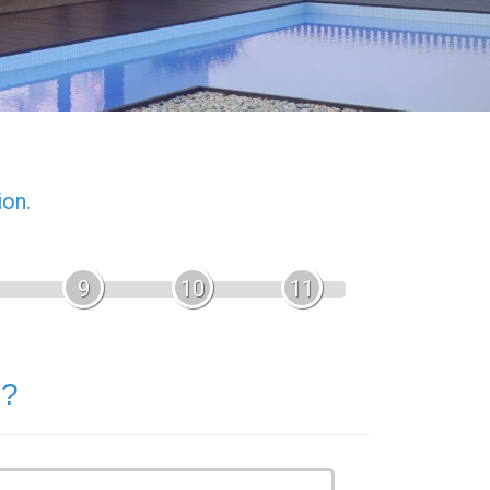
ion.
9
10
11
 ?