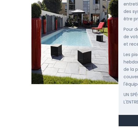
entret
des sy
être p
Pour d
de vot
et rec
Les pis
hebdom
de la p
couver
l'équip
UN SPÉ
L'ENTR