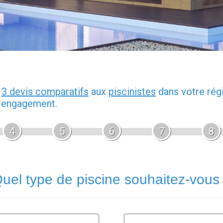
z
3 devis comparatifs
aux
piscinistes
dans votre rég
s engagement.
4
5
6
7
8
uel type de piscine souhaitez-vous