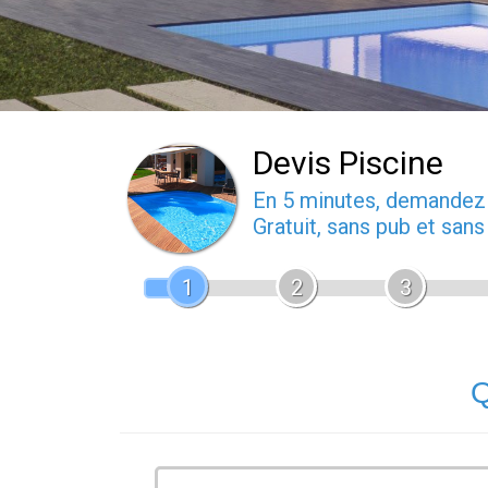
Devis Piscine
En 5 minutes, demande
Gratuit, sans pub et san
1
2
3
Q