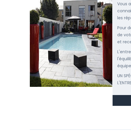
Vous a
connai
les ré
Pour d
de vot
et rec
L'entr
l'équi
équipe
UN SPÉ
L'ENTR