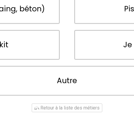
aing, béton)
Pi
kit
Je
Autre
Retour à la liste des métiers