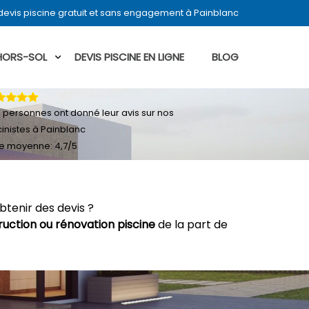
evis piscine gratuit et sans engagement à Painblanc
 HORS-SOL
DEVIS PISCINE EN LIGNE
BLOG
0
personnes ont donné leur
avis sur nos
cinistes à Painblanc
e moyenne:
4,7
/
5
btenir des devis ?
ruction ou rénovation piscine
de la part de