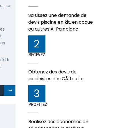
ées se
Saisissez une demande de
devis piscine en kit, en coque
ou autres Ã Painblanc
 et
t
2
res
RECEVEZ
NISTE
E
Obtenez des devis de
piscinistes des CÃ´te d'or
3
PROFITEZ
Réalisez des économies en