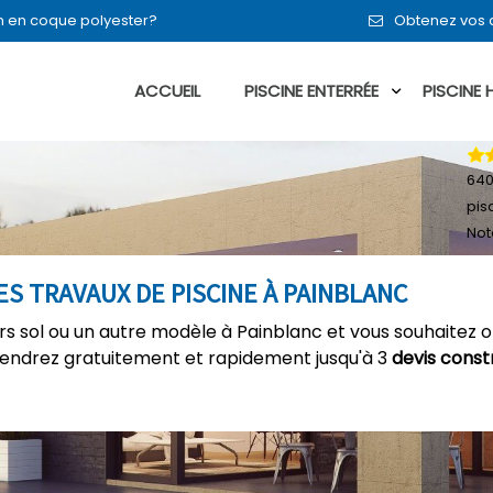
 en en coque polyester?
Obtenez vos d
ACCUEIL
PISCINE ENTERRÉE
PISCINE
64
pis
Not
S TRAVAUX DE PISCINE À PAINBLANC
ors sol ou un autre modèle à Painblanc et vous souhaitez o
tiendrez gratuitement et rapidement jusqu'à 3
devis const