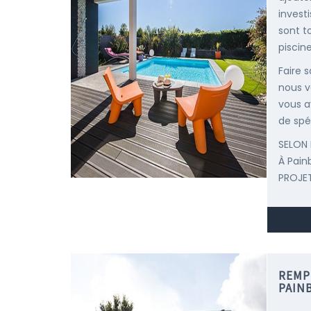
invest
sont t
piscine
Faire 
nous v
vous a
de spéc
SELON 
À Pain
PROJET
REMP
PAIN