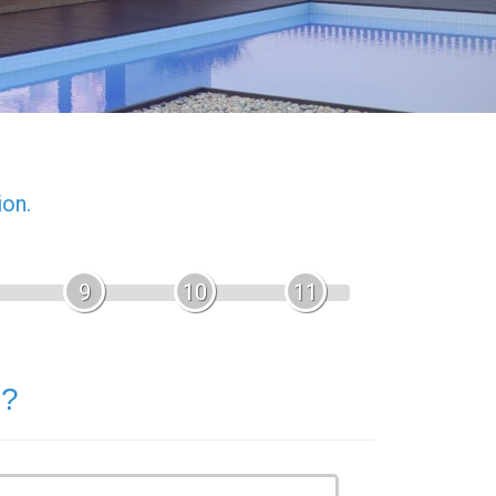
ion.
9
10
11
 ?