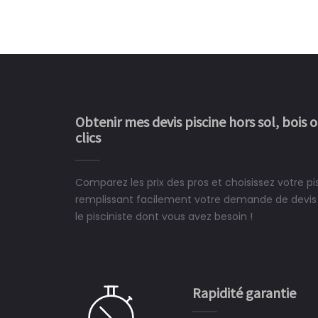
Obtenir mes devis piscine hors sol, bois 
clics
Comparez les prix des pros et choisissez votre pi
Le rêve devient enfin 
remplissant facilement votre demande de devis 
construit chez moi.
le pisciniste dont vous avez besoin !
 partagé, la joie de voir la
e ce plan d'eau, un livre
CHARLES
e pour la construction de la
Rapidité garantie
à on ne peut plus s'en passer.