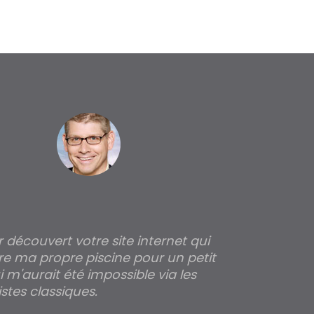
ir découvert votre site internet qui
Pour moi tout 
re ma propre piscine pour un petit
profondeur de
 m'aurait été impossible via les
les parois pour
stes classiques.