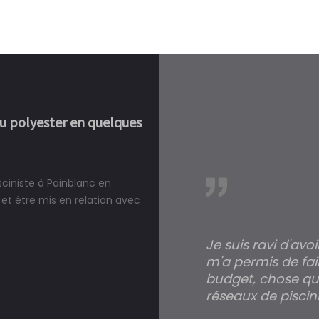
ou polyester en quelques
sciniste à Painblanc en
réalité, une piscine est bien
et être mis en relation avec
Je suis ravi d'avo
m'a permis de fai
budget, chose qui
réseaux de piscini