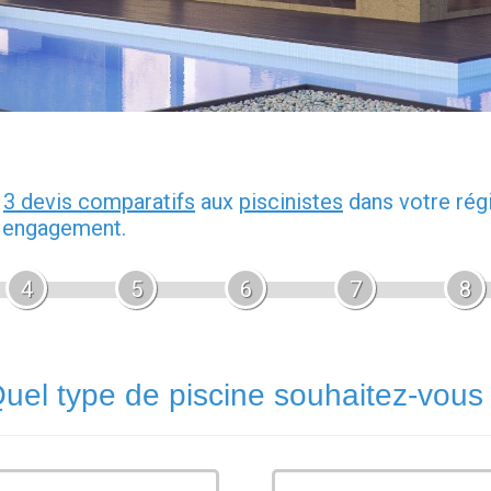
z
3 devis comparatifs
aux
piscinistes
dans votre rég
s engagement.
4
5
6
7
8
uel type de piscine souhaitez-vous