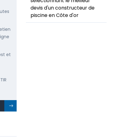
sélectionnant le meilleur
devis d'un constructeur de
outes
piscine en Côte d'or
etien
ligne
est et
TIR