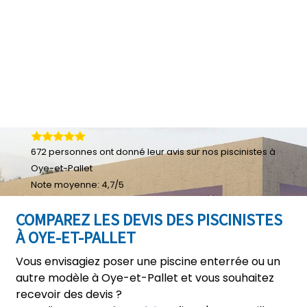
672
personnes ont donné leur
avis sur nos piscinistes à
Oye-et-Pallet
Note moyenne:
4,7
/
5
COMPAREZ LES DEVIS DES PISCINISTES
À OYE-ET-PALLET
Vous envisagiez poser une piscine enterrée ou un
autre modèle à Oye-et-Pallet et vous souhaitez
recevoir des devis ?