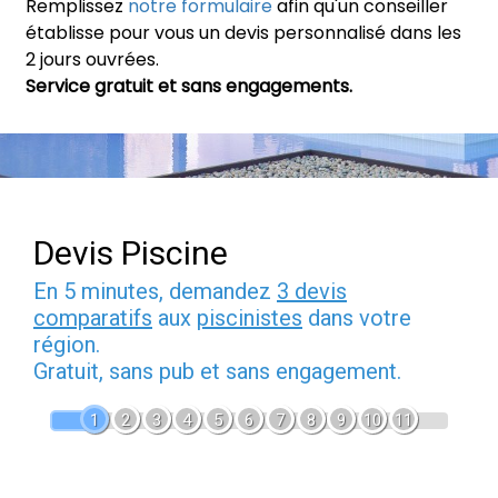
Remplissez
notre formulaire
afin qu'un conseiller
établisse pour vous un devis personnalisé dans les
2 jours ouvrées.
Service gratuit et sans engagements.
Devis Piscine
En 5 minutes, demandez
3 devis
comparatifs
aux
piscinistes
dans votre
région.
Gratuit, sans pub et sans engagement.
1
2
3
4
5
6
7
8
9
10
11