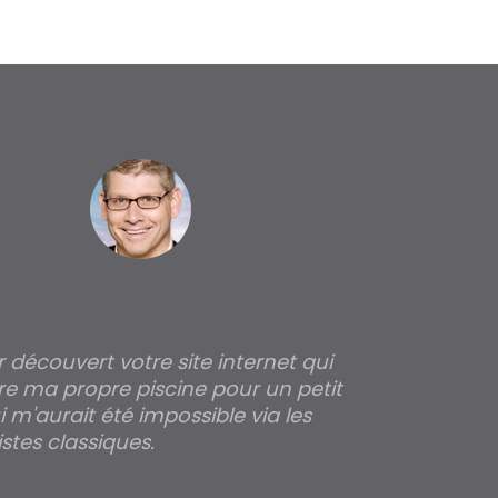
ir découvert votre site internet qui
Pour moi tout 
re ma propre piscine pour un petit
profondeur de
 m'aurait été impossible via les
les parois pour
stes classiques.
THIERRY