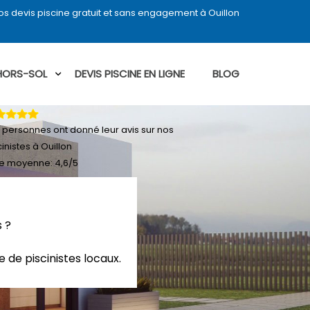
s devis piscine gratuit et sans engagement à Ouillon
 HORS-SOL
DEVIS PISCINE EN LIGNE
BLOG
personnes ont donné leur
avis sur nos
cinistes à Ouillon
e moyenne:
4,6
/
5
s ?
 de piscinistes locaux.