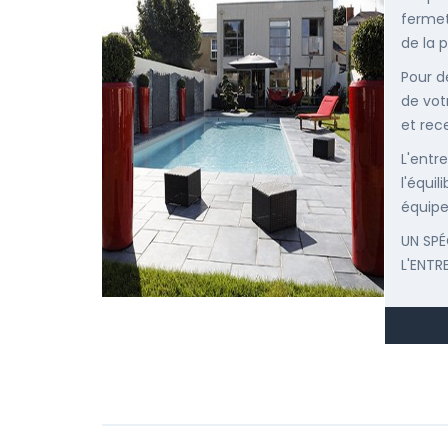
fermet
de la p
Pour d
de vot
et rec
L'entr
l'équi
équipe
UN SPÉ
L'ENTR