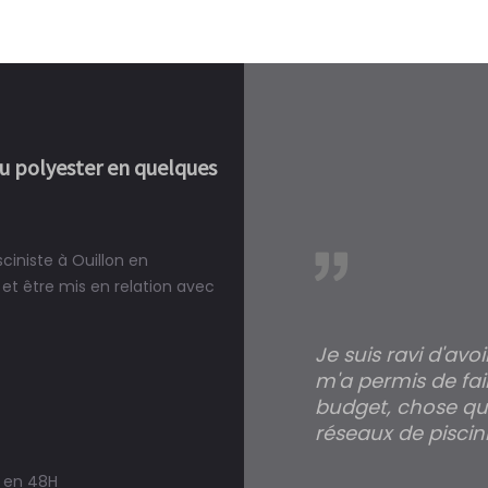
ou polyester en quelques
ciniste à Ouillon en
réalité, une piscine est bien
et être mis en relation avec
Je suis ravi d'avo
m'a permis de fai
budget, chose qui
réseaux de piscini
s en 48H