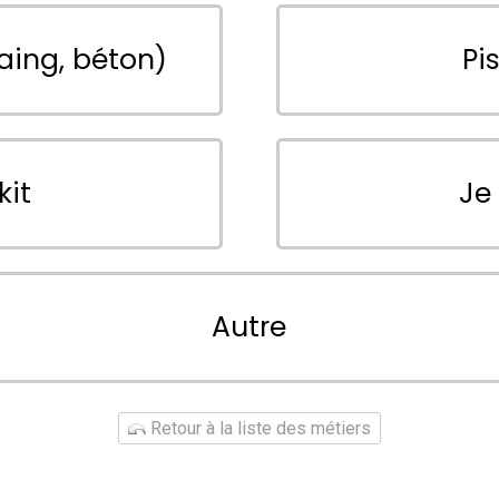
aing, béton)
Pi
kit
Je
Autre
Retour à la liste des métiers