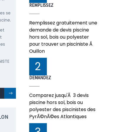
REMPLISSEZ
ées se
scine.
Remplissez gratuitement une
demande de devis piscine
 et
hors sol, bois ou polyester
t
pour trouver un pisciniste Ã
res
Ouillon
NISTE
2
DEMANDEZ
Comparez jusqu'Ã 3 devis
piscine hors sol, bois ou
polyester des piscinistes des
PyrÃ©nÃ©es Atlantiques
LON
3