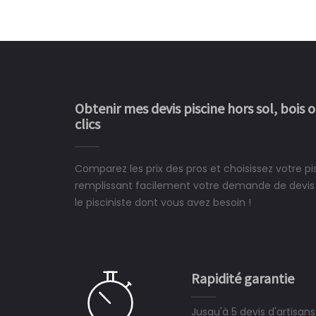
Obtenir mes devis piscine hors sol, bois 
clics
Comparez les prix des pros et choisissez votre pis
Le rêve devient enfin 
remplissant facilement votre demande de devis 
construit chez moi.
le pisciniste dont vous avez besoin !
 partagé, la joie de voir la
e ce plan d'eau, un livre
CHARLES
e pour la construction de la
Rapidité garantie
à on ne peut plus s'en passer.
Jusqu'à 5 devis d'artisan