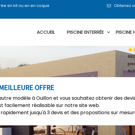
rée en kit ou en en coque
Obtenez vo
ACCUEIL
PISCINE ENTERRÉE
PISCINE
683
pis
Not
 MEILLEURE OFFRE
utre modèle à Ouillon et vous souhaitez obtenir des devi
t facilement réalisable sur notre site web.
rapidement jusqu'à 3 devis et des propositions sur mesure