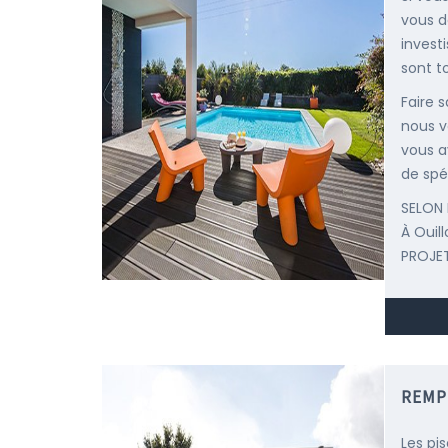
vous d
invest
sont t
Faire 
nous v
vous a
de spéc
SELON 
À Ouil
PROJET
REMP
Les pi