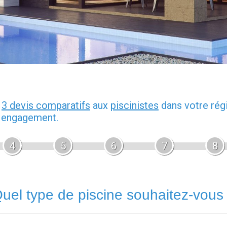
z
3 devis comparatifs
aux
piscinistes
dans votre rég
s engagement.
4
5
6
7
8
uel type de piscine souhaitez-vous