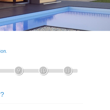
ion.
9
10
11
 ?