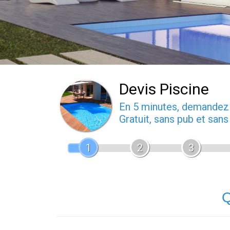
Devis Piscine
En 5 minutes, demande
Gratuit, sans pub et san
1
2
3
Q