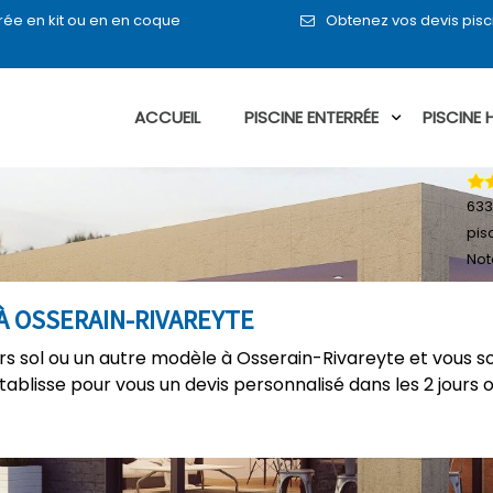
rée en kit ou en en coque
Obtenez vos devis pisc
ACCUEIL
PISCINE ENTERRÉE
PISCINE
633
pis
Not
À OSSERAIN-RIVAREYTE
ors sol ou un autre modèle à Osserain-Rivareyte et vous s
établisse pour vous un devis personnalisé dans les 2 jours 