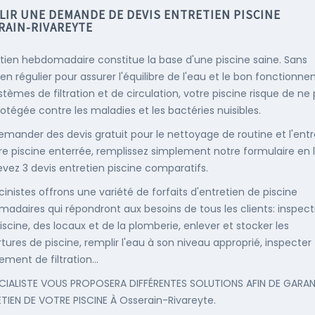
LIR UNE DEMANDE DE DEVIS ENTRETIEN PISCINE
RAIN-RIVAREYTE
etien hebdomadaire constitue la base d'une piscine saine. Sans
ien régulier pour assurer l'équilibre de l'eau et le bon fonctionn
stèmes de filtration et de circulation, votre piscine risque de ne
rotégée contre les maladies et les bactéries nuisibles.
emander des devis gratuit pour le nettoyage de routine et l'entr
re piscine enterrée, remplissez simplement notre formulaire en 
evez 3 devis entretien piscine comparatifs.
cinistes offrons une variété de forfaits d'entretien de piscine
adaires qui répondront aux besoins de tous les clients: inspect
iscine, des locaux et de la plomberie, enlever et stocker les
tures de piscine, remplir l'eau à son niveau approprié, inspecter
ement de filtration...
CIALISTE VOUS PROPOSERA DIFFÉRENTES SOLUTIONS AFIN DE GARAN
ETIEN DE VOTRE PISCINE À Osserain-Rivareyte.