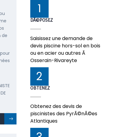
1
 ou
DÃ©POSEZ
mme
os
n de
Saisissez une demande de
devis piscine hors-sol en bois
ou en acier ou autres Ã
 pour
Osserain-Rivareyte
énées
2
NISTE
OBTENEZ
 DE
Obtenez des devis de
piscinistes des PyrÃ©nÃ©es
Atlantiques
3