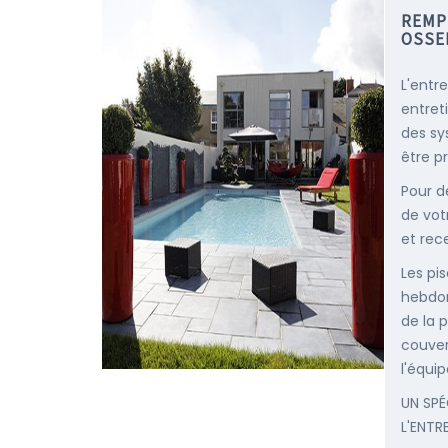
REMP
OSSE
L'entr
entret
des sy
être p
Pour d
de vot
et rec
Les pis
hebdom
de la p
couver
l'équip
UN SPÉ
L'ENTR