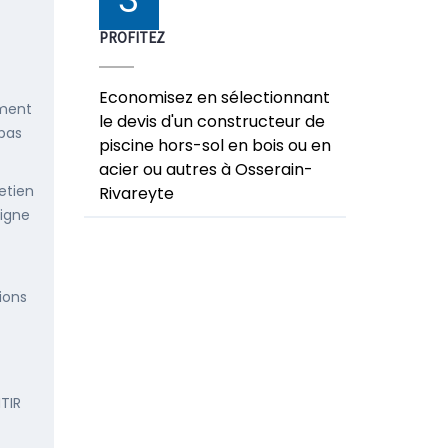
PROFITEZ
Economisez en sélectionnant
ement
le devis d'un constructeur de
 pas
piscine hors-sol en bois ou en
acier ou autres à Osserain-
etien
Rivareyte
ligne
ions
TIR