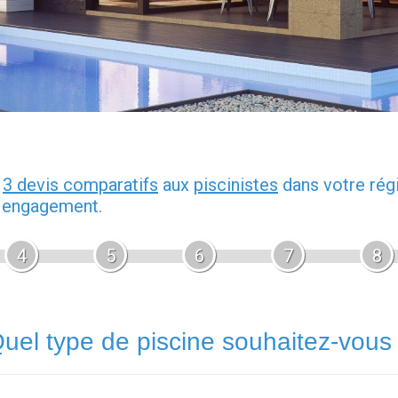
z
3 devis comparatifs
aux
piscinistes
dans votre rég
s engagement.
4
5
6
7
8
uel type de piscine souhaitez-vous