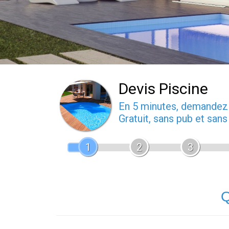
Devis Piscine
En 5 minutes, demande
Gratuit, sans pub et san
1
2
3
Q