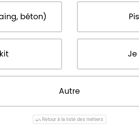
aing, béton)
Pi
kit
Je
Autre
Retour à la liste des métiers