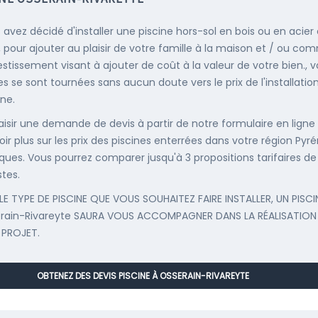
s avez décidé d'installer une piscine hors-sol en bois ou en acier
, pour ajouter au plaisir de votre famille à la maison et / ou co
estissement visant à ajouter de coût à la valeur de votre bien., v
s se sont tournées sans aucun doute vers le prix de l'installatio
ine.
saisir une demande de devis à partir de notre formulaire en ligne
oir plus sur les prix des piscines enterrées dans votre région Pyr
iques. Vous pourrez comparer jusqu'à 3 propositions tarifaires de
stes.
LE TYPE DE PISCINE QUE VOUS SOUHAITEZ FAIRE INSTALLER, UN PISCI
rain-Rivareyte SAURA VOUS ACCOMPAGNER DANS LA RÉALISATION
 PROJET.
OBTENEZ DES DEVIS PISCINE À OSSERAIN-RIVAREYTE