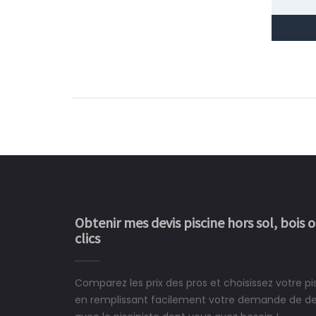
Obtenir mes devis piscine hors sol, bois 
clics
Comparez les prix des pros et choisissez votre pi
Le rêve devient enfin 
en remplissant facilement votre demande de devi
construit chez moi.