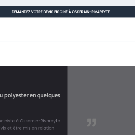
DEMANDEZ VOTRE DEVIS PISCINE À OSSERAIN-RIVAREYTE
ou polyester en quelques
sciniste à Osserain-Rivareyte
réalité, une piscine est bien
s et être mis en relation