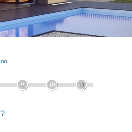
ion.
9
10
11
 ?