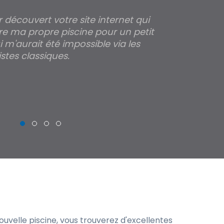
ir découvert votre site internet qui
Pour moi tout 
re ma propre piscine pour un petit
profondeur de
 m'aurait été impossible via les
les parois pour
stes classiques.
THIERRY
uvelle piscine, vous trouverez d'excellentes