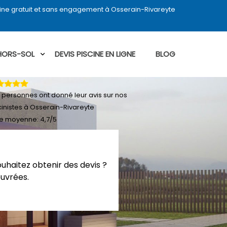
ine gratuit et sans engagement à Osserain-Rivareyte
 HORS-SOL
DEVIS PISCINE EN LIGNE
BLOG
personnes ont donné leur
avis sur nos
cinistes à Osserain-Rivareyte
e moyenne:
4,7
/
5
ouhaitez obtenir des devis ?
ouvrées.