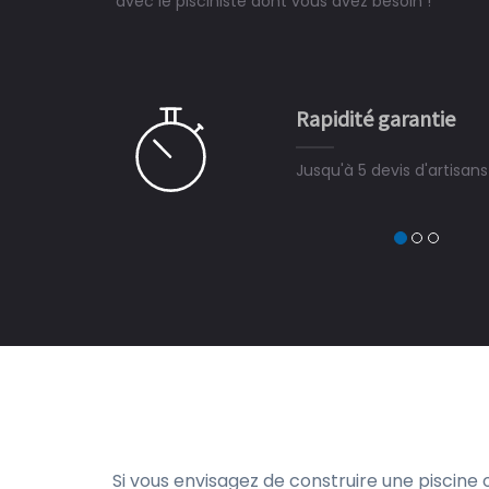
avec le pisciniste dont vous avez besoin !
 partagé, la joie de voir la
e ce plan d'eau, un livre
CHARLES
e pour la construction de la
Rapidité garantie
à on ne peut plus s'en passer.
Jusqu'à 5 devis d'artisan
Si vous envisagez de construire une piscine