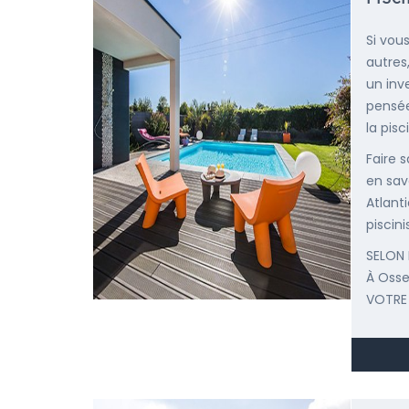
Si vou
autres
un inv
pensée
la pisc
Faire 
en sav
Atlant
piscini
SELON 
À Osse
VOTRE