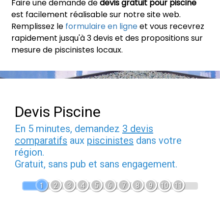
Faire une demande de
devis gratuit pour piscine
est facilement réalisable sur notre site web.
Remplissez le
formulaire en ligne
et vous recevrez
rapidement jusqu'à 3 devis et des propositions sur
mesure de piscinistes locaux.
Devis Piscine
En 5 minutes, demandez
3 devis
comparatifs
aux
piscinistes
dans votre
région.
Gratuit, sans pub et sans engagement.
1
2
3
4
5
6
7
8
9
10
11