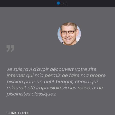
est
Je suis ravi d'avoir découvert votre site
Po
internet qui m'a permis de faire ma propre
pa
piscine pour un petit budget, chose qui
lé
m'aurait été impossible via les réseaux de
au
piscinistes classiques.
THI
CHRISTOPHE