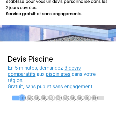
établisse pour vous un devis personnalisé dans les
2 jours ouvrées.
Service gratuit et sans engagements.
Devis Piscine
En 5 minutes, demandez
3 devis
comparatifs
aux
piscinistes
dans votre
région.
Gratuit, sans pub et sans engagement.
1
2
3
4
5
6
7
8
9
10
11