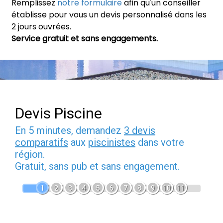
Remplissez
notre formulaire
afin qu'un conseiller
établisse pour vous un devis personnalisé dans les
2 jours ouvrées.
Service gratuit et sans engagements.
Devis Piscine
En 5 minutes, demandez
3 devis
comparatifs
aux
piscinistes
dans votre
région.
Gratuit, sans pub et sans engagement.
1
2
3
4
5
6
7
8
9
10
11