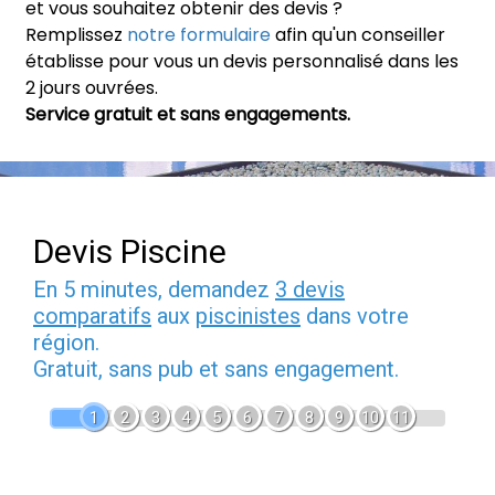
et vous souhaitez obtenir des devis ?
Remplissez
notre formulaire
afin qu'un conseiller
établisse pour vous un devis personnalisé dans les
2 jours ouvrées.
Service gratuit et sans engagements.
Devis Piscine
En 5 minutes, demandez
3 devis
comparatifs
aux
piscinistes
dans votre
région.
Gratuit, sans pub et sans engagement.
1
2
3
4
5
6
7
8
9
10
11