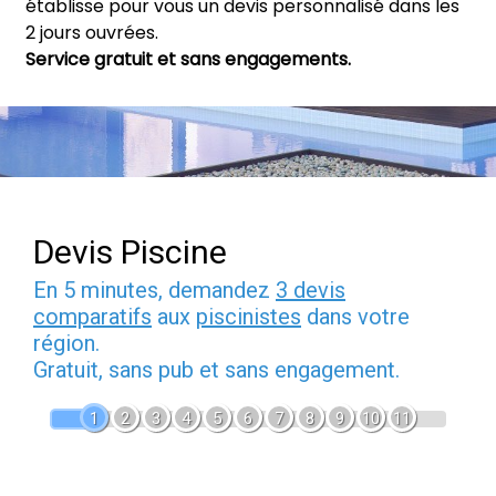
établisse pour vous un devis personnalisé dans les
2 jours ouvrées.
Service gratuit et sans engagements.
Devis Piscine
En 5 minutes, demandez
3 devis
comparatifs
aux
piscinistes
dans votre
région.
Gratuit, sans pub et sans engagement.
1
2
3
4
5
6
7
8
9
10
11