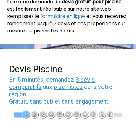
Faire une demande de
devis gratuit pour piscine
est facilement réalisable sur notre site web.
Remplissez le
formulaire en ligne
et vous recevrez
rapidement jusqu'à 3 devis et des propositions sur
mesure de piscinistes locaux.
Devis Piscine
En 5 minutes, demandez
3 devis
comparatifs
aux
piscinistes
dans votre
région.
Gratuit, sans pub et sans engagement.
1
2
3
4
5
6
7
8
9
10
11