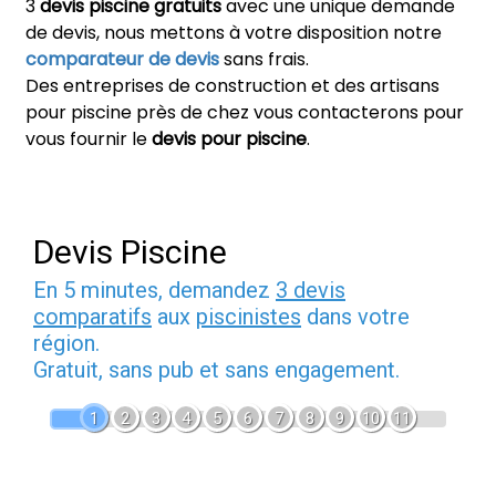
3
devis piscine gratuits
avec une unique demande
de devis, nous mettons à votre disposition notre
comparateur de devis
sans frais.
Des entreprises de construction et des artisans
pour piscine près de chez vous contacterons pour
vous fournir le
devis pour piscine
.
Devis Piscine
En 5 minutes, demandez
3 devis
comparatifs
aux
piscinistes
dans votre
région.
Gratuit, sans pub et sans engagement.
1
2
3
4
5
6
7
8
9
10
11