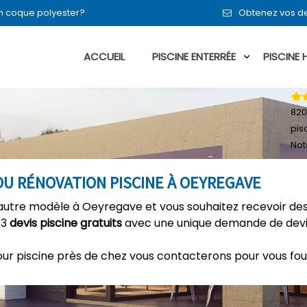
en coque polyester?
Obtenez vos de
ACCUEIL
PISCINE ENTERRÉE
PISCINE
820
pis
Not
OU RÉNOVATION PISCINE À OEYREGAVE
autre modèle à Oeyregave et vous souhaitez recevoir des
 3
devis piscine gratuits
avec une unique demande de devis
our piscine près de chez vous contacterons pour vous fou