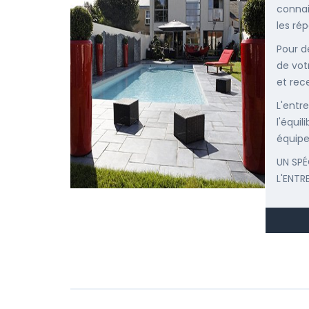
connai
les ré
Pour d
de vot
et rec
L'entr
l'équi
équipe
UN SPÉ
L'ENTR