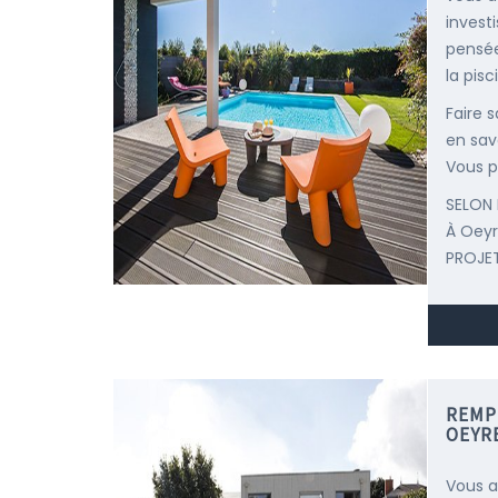
invest
pensée
la pisc
Faire 
en savo
Vous p
SELON 
À Oey
PROJET
REMP
OEYR
Vous a