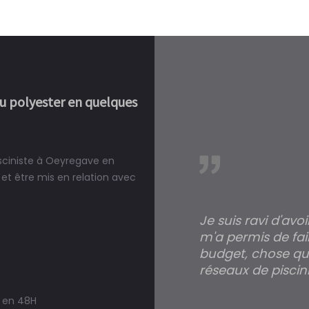
ou polyester en quelques
isciniste à Oeyregave en
réalité, une piscine est bien
et être mis en relation avec
Je suis ravi d'avo
m'a permis de fai
budget, chose qui
réseaux de piscini
s en 48H