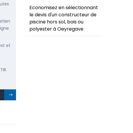
outes
Economisez en sélectionnant
le devis d'un constructeur de
etien
piscine hors sol, bois ou
ligne
polyester à Oeyregave
est et
TIR