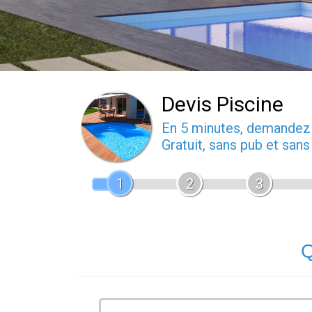
Devis Piscine
En 5 minutes, demande
Gratuit, sans pub et san
1
2
3
Q