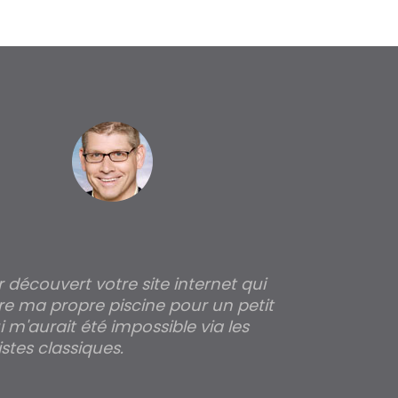
ir découvert votre site internet qui
Pour moi tout 
re ma propre piscine pour un petit
profondeur de
 m'aurait été impossible via les
les parois pour
stes classiques.
THIERRY