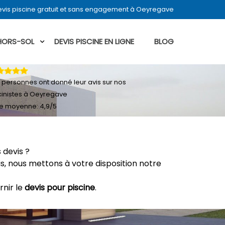
vis piscine gratuit et sans engagement à Oeyregave
 HORS-SOL
DEVIS PISCINE EN LIGNE
BLOG
personnes ont donné leur
avis sur nos
cinistes à Oeyregave
e moyenne:
4,9
/
5
 devis ?
, nous mettons à votre disposition notre
rnir le
devis pour piscine
.