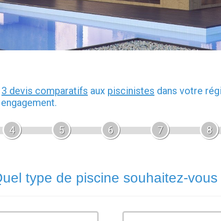
z
3 devis comparatifs
aux
piscinistes
dans votre rég
s engagement.
4
5
6
7
8
uel type de piscine souhaitez-vous