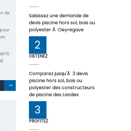
on de
Saisissez une demande de
devis piscine hors sol, bois ou
polyester Ã Oeyregave
 pour
es.
2
NISTE
OBTENEZ
RE
Comparez jusqu'Ã 3 devis
piscine hors sol, bois ou
polyester des constructeurs
de piscine des Landes
3
PROFITEZ