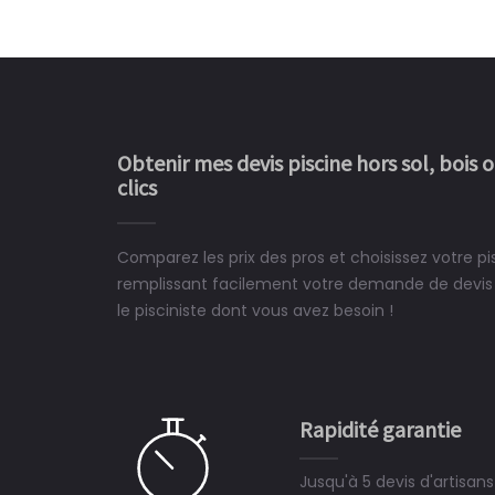
Obtenir mes devis piscine hors sol, bois 
clics
Comparez les prix des pros et choisissez votre p
Le rêve devient enfin 
remplissant facilement votre demande de devis 
construit chez moi.
le pisciniste dont vous avez besoin !
 partagé, la joie de voir la
e ce plan d'eau, un livre
CHARLES
e pour la construction de la
Rapidité garantie
à on ne peut plus s'en passer.
Jusqu'à 5 devis d'artisan