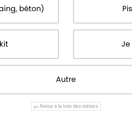
aing, béton)
Pi
kit
Je
Autre
Retour à la liste des métiers