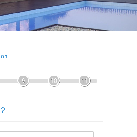
ion.
9
10
11
 ?