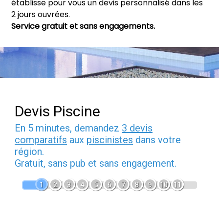
établisse pour vous un devis personnalisé dans les
2 jours ouvrées.
Service gratuit et sans engagements.
Devis Piscine
En 5 minutes, demandez
3 devis
comparatifs
aux
piscinistes
dans votre
région.
Gratuit, sans pub et sans engagement.
1
2
3
4
5
6
7
8
9
10
11