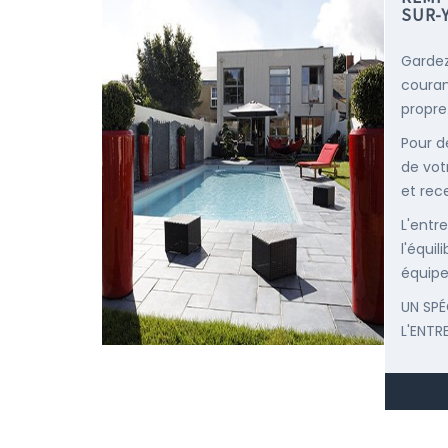
SUR-
Gardez
courant
propre
Pour d
de vot
et rec
L'entr
l'équi
équipe
UN SPÉ
L'ENTR