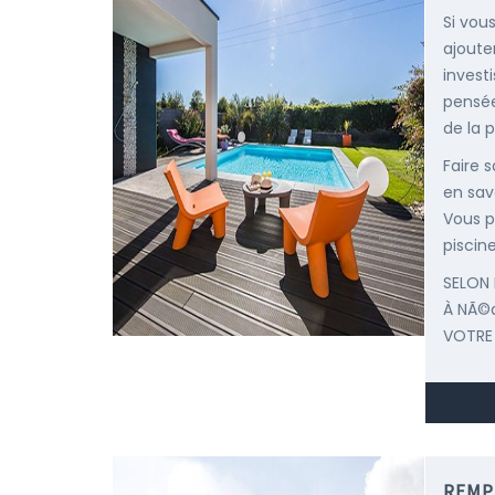
Si vous
ajoute
invest
pensée
de la p
Faire 
en sav
Vous p
piscine
SELON 
À NÃ©
VOTRE
REMP