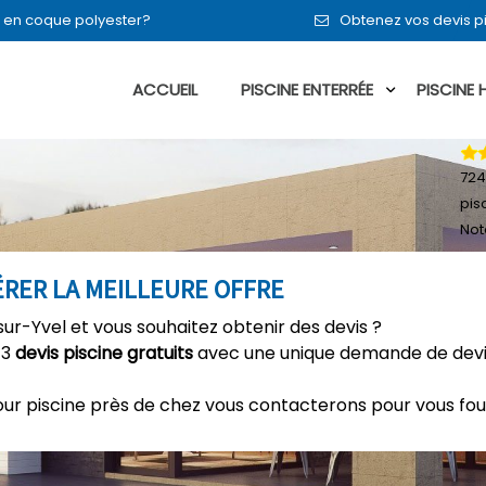
en en coque polyester?
Obtenez vos devis p
ACCUEIL
PISCINE ENTERRÉE
PISCINE
724
pis
Not
PÉRER LA MEILLEURE OFFRE
sur-Yvel et vous souhaitez obtenir des devis ?
 3
devis piscine gratuits
avec une unique demande de devis
our piscine près de chez vous contacterons pour vous fou