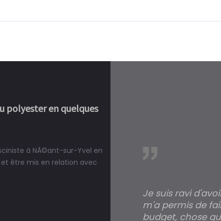
ou polyester en quelques
isciniste à NÃ©ant-sur-Yvel en
réalité, une piscine est bien
et être mis en relation avec
Je suis ravi d'avo
m'a permis de fai
budget, chose qui