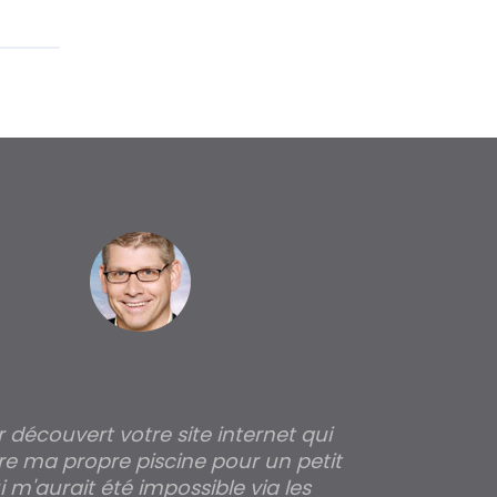
ir découvert votre site internet qui
Pour moi tout 
re ma propre piscine pour un petit
profondeur de
 m'aurait été impossible via les
les parois pour