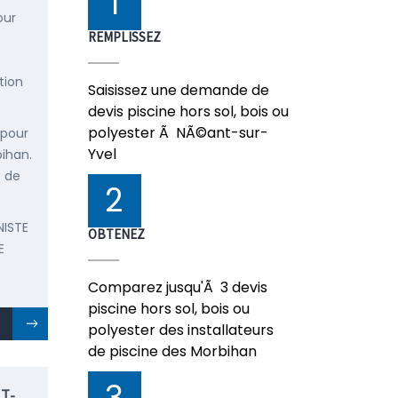
1
our
REMPLISSEZ
tion
Saisissez une demande de
devis piscine hors sol, bois ou
polyester Ã NÃ©ant-sur-
 pour
Yvel
bihan.
s de
2
NISTE
OBTENEZ
E
Comparez jusqu'Ã 3 devis
piscine hors sol, bois ou
polyester des installateurs
de piscine des Morbihan
3
T-