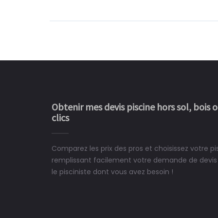
Obtenir mes devis piscine hors sol, bois 
clics
Comparez les prix des pros et choisissez votre p
Le rêve devient enfin 
remplissant facilement votre demande de devis 
construit chez moi.
le pisciniste dont vous avez besoin !
 partagé, la joie de voir la
e ce plan d'eau, un livre
CHARLES
e pour la construction de la