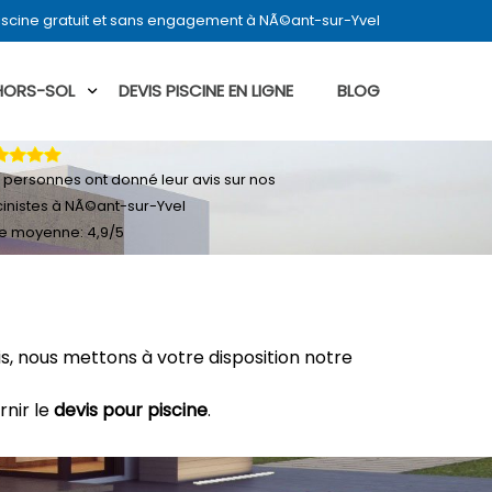
iscine gratuit et sans engagement à NÃ©ant-sur-Yvel
 HORS-SOL
DEVIS PISCINE EN LIGNE
BLOG
personnes ont donné leur
avis sur nos
cinistes à NÃ©ant-sur-Yvel
e moyenne:
4,9
/
5
, nous mettons à votre disposition notre
rnir le
devis pour piscine
.