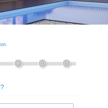
ion.
9
10
11
 ?