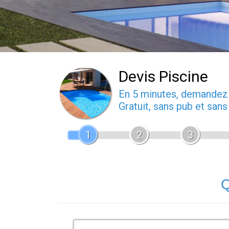
Devis Piscine
En 5 minutes, demande
Gratuit, sans pub et san
1
2
3
Q