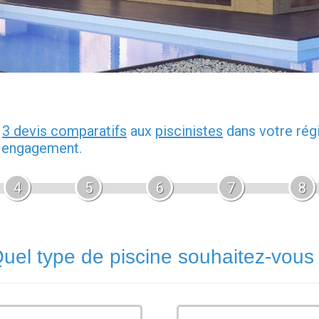
z
3 devis comparatifs
aux
piscinistes
dans votre rég
s engagement.
4
5
6
7
8
uel type de piscine souhaitez-vous