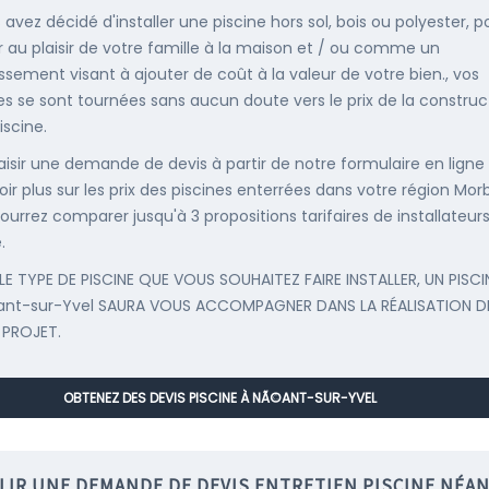
 avez décidé d'installer une piscine hors sol, bois ou polyester, p
r au plaisir de votre famille à la maison et / ou comme un
issement visant à ajouter de coût à la valeur de votre bien., vos
s se sont tournées sans aucun doute vers le prix de la construc
iscine.
saisir une demande de devis à partir de notre formulaire en ligne
oir plus sur les prix des piscines enterrées dans votre région Mor
ourrez comparer jusqu'à 3 propositions tarifaires de installateur
.
LE TYPE DE PISCINE QUE VOUS SOUHAITEZ FAIRE INSTALLER, UN PISCI
ant-sur-Yvel SAURA VOUS ACCOMPAGNER DANS LA RÉALISATION D
 PROJET.
OBTENEZ DES DEVIS PISCINE À NÃ©ANT-SUR-YVEL
LIR UNE DEMANDE DE DEVIS ENTRETIEN PISCINE NÉAN