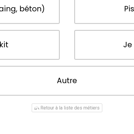
aing, béton)
Pi
kit
Je
Autre
Retour à la liste des métiers