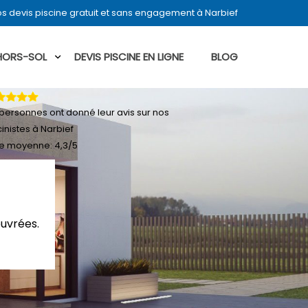
s devis piscine gratuit et sans engagement à Narbief
 HORS-SOL
DEVIS PISCINE EN LIGNE
BLOG
personnes ont donné leur
avis sur nos
cinistes à Narbief
e moyenne:
4,3
/
5
ouvrées.