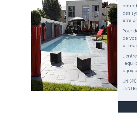
entret
des sy
être p
Pour d
de vot
et rec
L'entr
l'équi
équipe
UN SPÉ
L'ENTR