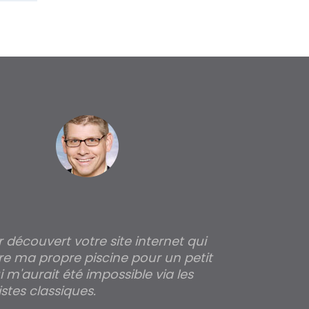
ir découvert votre site internet qui
Pour moi tout 
re ma propre piscine pour un petit
profondeur de
 m'aurait été impossible via les
les parois pour
stes classiques.