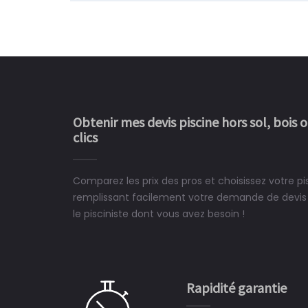
Obtenir mes devis piscine hors sol, bois 
clics
Comparez les prix des pros et choisissez votre pi
Le rêve devient enfin 
remplissant facilement votre demande de devis 
construit chez moi.
le pisciniste dont vous avez besoin !
 partagé, la joie de voir la
e ce plan d'eau, un livre
CHARLES
e pour la construction de la
Rapidité garantie
à on ne peut plus s'en passer.