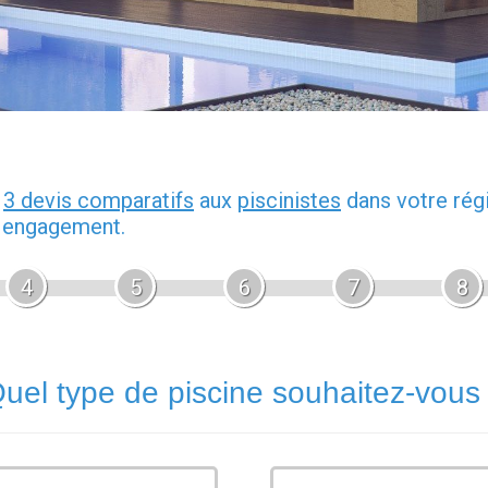
z
3 devis comparatifs
aux
piscinistes
dans votre rég
s engagement.
4
5
6
7
8
uel type de piscine souhaitez-vous