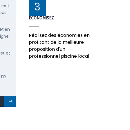
3
ement
 pas
ÉCONOMISEZ
etien
Réalisez des économies en
ligne
profitant de la meilleure
proposition d'un
est et
professionnel piscine local
TIR