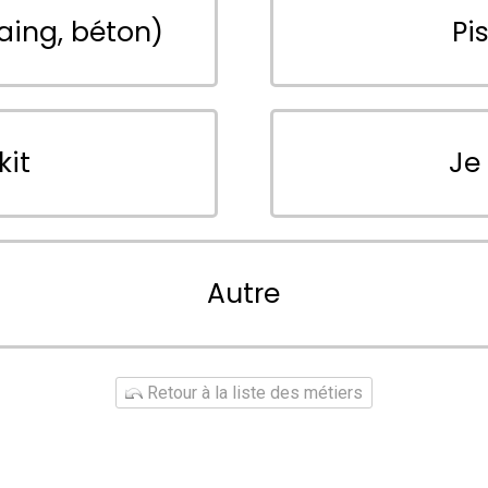
aing, béton)
Pi
kit
Je
Autre
Retour à la liste des métiers