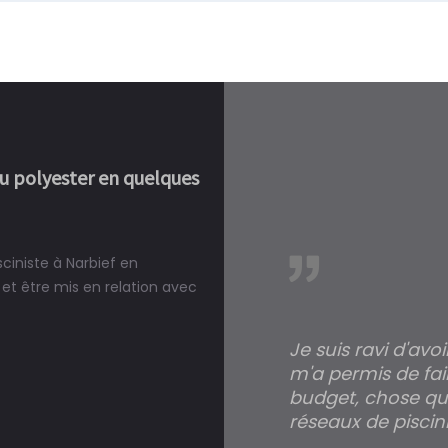
ou polyester en quelques
sciniste à Narbief en
réalité, une piscine est bien
et être mis en relation avec
Je suis ravi d'avo
m'a permis de fai
budget, chose qui
réseaux de piscini