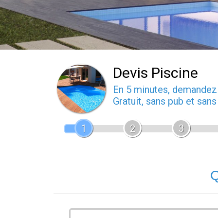
Devis Piscine
En 5 minutes, demande
Gratuit, sans pub et san
1
2
3
Q