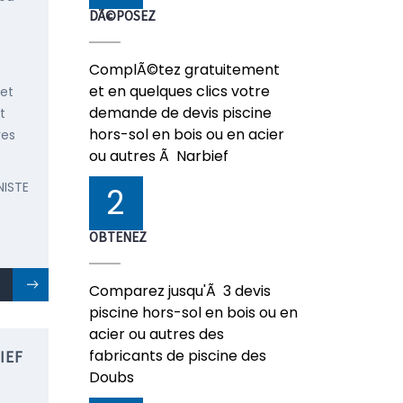
DÃ©POSEZ
ComplÃ©tez gratuitement
et en quelques clics votre
 et
demande de devis piscine
t
hors-sol en bois ou en acier
res
ou autres Ã Narbief
NISTE
2
OBTENEZ
Comparez jusqu'Ã 3 devis
piscine hors-sol en bois ou en
acier ou autres des
fabricants de piscine des
IEF
Doubs