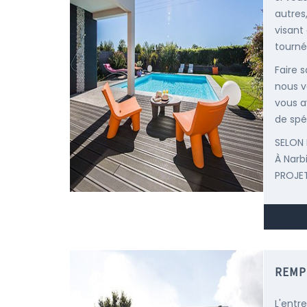
autres
visant
tourné
Faire 
nous v
vous a
de spéc
SELON 
À Narb
PROJET
REMP
L'entr