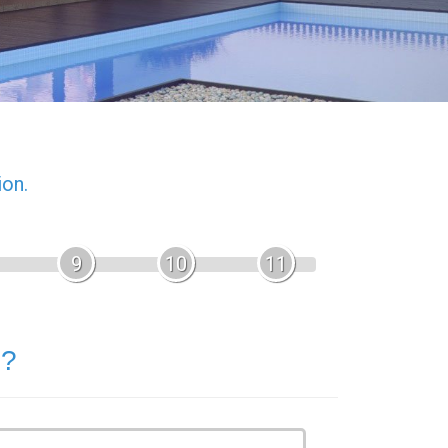
ion.
9
10
11
 ?