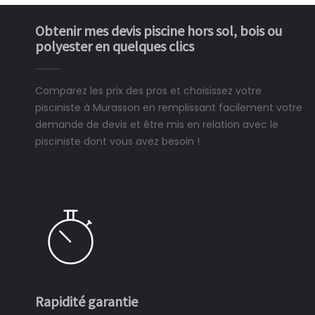
Obtenir mes devis piscine hors sol, bois ou
polyester en quelques clics
Comparez les prix des pros et choisissez votre
pisciniste à Murasson en remplissant facilement votre
demande de devis et être mis en relation avec le
pisciniste dont vous avez besoin !
Rapidité garantie
S