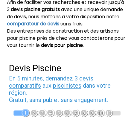
Afin de faciliter vos recherches et recevoir jusqu'à
3
devis piscine gratuits
avec une unique demande
de devis, nous mettons à votre disposition notre
comparateur de devis
sans frais.
Des entreprises de construction et des artisans
pour piscine près de chez vous contacterons pour
vous fournir le
devis pour piscine
.
Devis Piscine
En 5 minutes, demandez
3 devis
comparatifs
aux
piscinistes
dans votre
région.
Gratuit, sans pub et sans engagement.
1
2
3
4
5
6
7
8
9
10
11