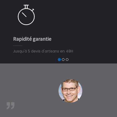
pidité garantie
Simple et 
qu'à 5 devis d'artisans en 48H
3 minutes s
devis travaux
trouver un ex
à MorizÃ¨s
est