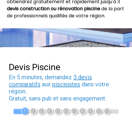
obtiendrez gratuitement et rapidement jusqu'à 3
devis construction ou rénovation piscine
de la part
de professionnels qualifiés de votre région.
Devis Piscine
En 5 minutes, demandez
3 devis
comparatifs
aux
piscinistes
dans votre
région.
Gratuit, sans pub et sans engagement.
1
2
3
4
5
6
7
8
9
10
11