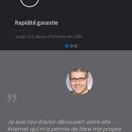
Rapidité garantie
Jusqu'à 5 devis d'artisans en 48H
est
Je suis ravi d'avoir découvert votre site
Po
internet qui m'a permis de faire ma propre
pa