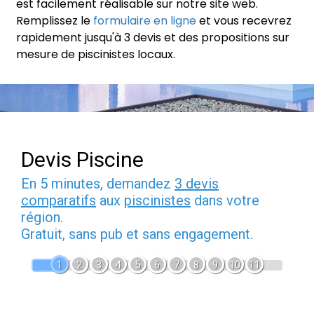
est facilement réalisable sur notre site web.
Remplissez le
formulaire en ligne
et vous recevrez
rapidement jusqu'à 3 devis et des propositions sur
mesure de piscinistes locaux.
Devis Piscine
En 5 minutes, demandez
3 devis
comparatifs
aux
piscinistes
dans votre
région.
Gratuit, sans pub et sans engagement.
1
2
3
4
5
6
7
8
9
10
11