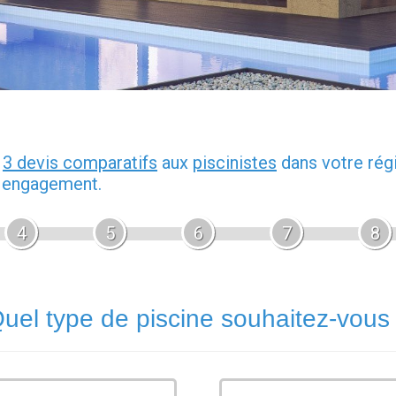
z
3 devis comparatifs
aux
piscinistes
dans votre rég
s engagement.
4
5
6
7
8
uel type de piscine souhaitez-vous