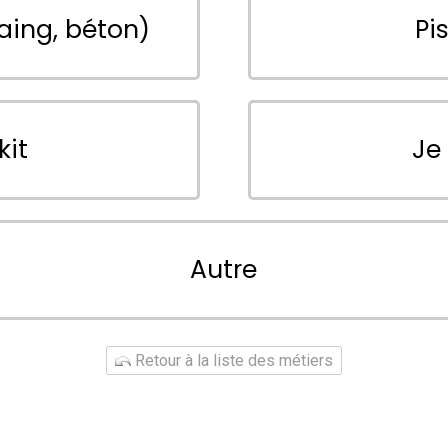
aing, béton)
Pi
kit
Je
Autre
Retour à la liste des métiers