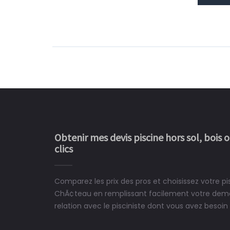
Obtenir mes devis piscine hors sol, bois 
clics
Comparez les prix des pros et choisissez votre p
Le rêve devient enfin 
ChÃ¢teau en remplissant facilement votre dema
construit chez moi.
relation avec le pisciniste dont vous avez besoin 
 partagé, la joie de voir la