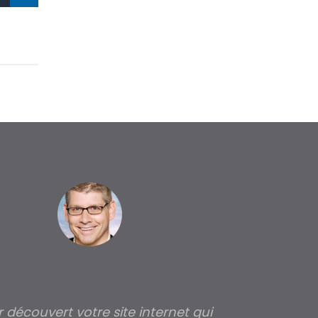
ir découvert votre site internet qui
Pour moi tout 