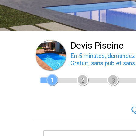
Devis Piscine
En 5 minutes, demande
Gratuit, sans pub et san
1
2
3
Q