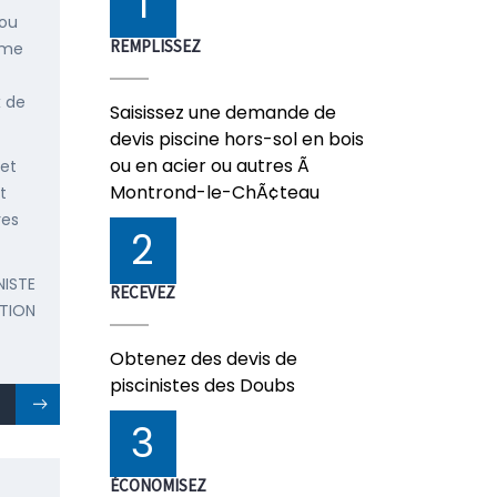
1
 ou
REMPLISSEZ
mme
x de
Saisissez une demande de
devis piscine hors-sol en bois
ou en acier ou autres Ã
 et
Montrond-le-ChÃ¢teau
t
res
2
NISTE
RECEVEZ
TION
Obtenez des devis de
piscinistes des Doubs
3
ÉCONOMISEZ