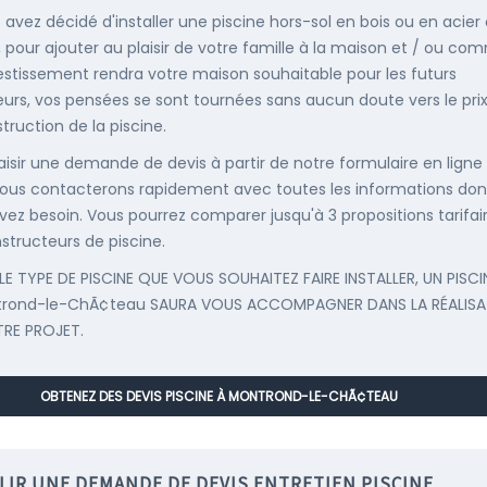
s avez décidé d'installer une piscine hors-sol en bois ou en acier
, pour ajouter au plaisir de votre famille à la maison et / ou co
estissement rendra votre maison souhaitable pour les futurs
urs, vos pensées se sont tournées sans aucun doute vers le pri
truction de la piscine.
saisir une demande de devis à partir de notre formulaire en ligne
ous contacterons rapidement avec toutes les informations don
vez besoin. Vous pourrez comparer jusqu'à 3 propositions tarifai
structeurs de piscine.
LE TYPE DE PISCINE QUE VOUS SOUHAITEZ FAIRE INSTALLER, UN PISCI
trond-le-ChÃ¢teau SAURA VOUS ACCOMPAGNER DANS LA RÉALISA
RE PROJET.
OBTENEZ DES DEVIS PISCINE À MONTROND-LE-CHÃ¢TEAU
LIR UNE DEMANDE DE DEVIS ENTRETIEN PISCINE