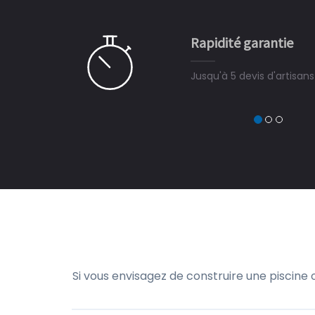
e ce plan d'eau, un livre
CHARLES
e pour la construction de la
Rapidité garantie
à on ne peut plus s'en passer.
Jusqu'à 5 devis d'artisan
Si vous envisagez de construire une piscine