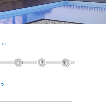
ion.
9
10
11
 ?