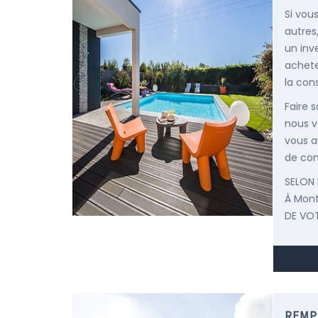
Si vou
autres
un inv
achete
la cons
Faire 
nous v
vous a
de con
SELON 
À Mon
DE VOT
REMP