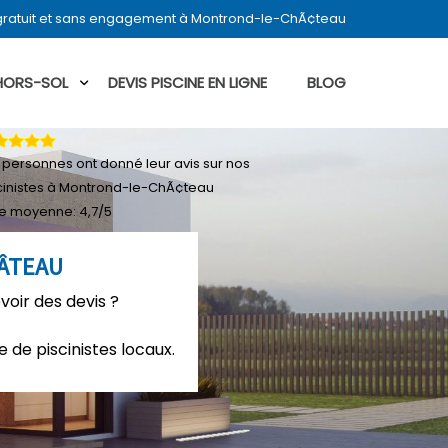
 gratuit et sans engagement à Montrond-le-ChÃ¢teau
 HORS-SOL
DEVIS PISCINE EN LIGNE
BLOG
personnes ont donné leur
avis sur nos
cinistes à Montrond-le-ChÃ¢teau
e moyenne:
4,7
/
5
HÂTEAU
oir des devis ?
 de piscinistes locaux.