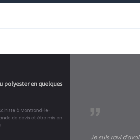
ou polyester en quelques
isciniste à Montrond-le-
réalité, une piscine est bien
nde de devis et être mis en
!
Je suis ravi d'avo