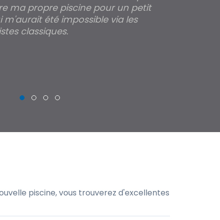
re ma propre piscine pour un petit
profondeur de
 m'aurait été impossible via les
les parois pour
stes classiques.
THIERRY
uvelle piscine, vous trouverez d'excellentes