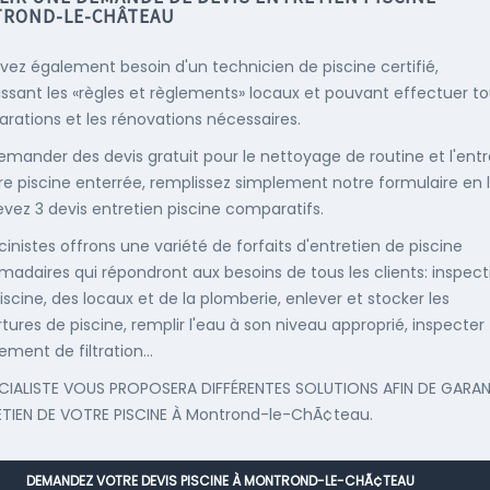
ROND-LE-CHÂTEAU
vez également besoin d'un technicien de piscine certifié,
ssant les «règles et règlements» locaux et pouvant effectuer t
parations et les rénovations nécessaires.
emander des devis gratuit pour le nettoyage de routine et l'entr
re piscine enterrée, remplissez simplement notre formulaire en 
evez 3 devis entretien piscine comparatifs.
cinistes offrons une variété de forfaits d'entretien de piscine
adaires qui répondront aux besoins de tous les clients: inspect
iscine, des locaux et de la plomberie, enlever et stocker les
tures de piscine, remplir l'eau à son niveau approprié, inspecter
ement de filtration...
CIALISTE VOUS PROPOSERA DIFFÉRENTES SOLUTIONS AFIN DE GARAN
ETIEN DE VOTRE PISCINE À Montrond-le-ChÃ¢teau.
DEMANDEZ VOTRE DEVIS PISCINE À MONTROND-LE-CHÃ¢TEAU