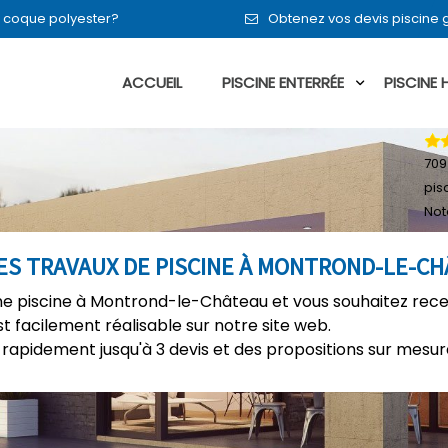
en coque polyester?
Obtenez vos devis piscine
ACCUEIL
PISCINE ENTERRÉE
PISCINE
709
pis
Not
ES TRAVAUX DE PISCINE À MONTROND-LE-C
e piscine à Montrond-le-Château et vous souhaitez recev
t facilement réalisable sur notre site web.
rapidement jusqu'à 3 devis et des propositions sur mesure