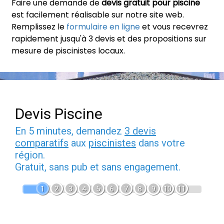
Faire une demande de
devis gratuit pour piscine
est facilement réalisable sur notre site web.
Remplissez le
formulaire en ligne
et vous recevrez
rapidement jusqu'à 3 devis et des propositions sur
mesure de piscinistes locaux.
Devis Piscine
En 5 minutes, demandez
3 devis
comparatifs
aux
piscinistes
dans votre
région.
Gratuit, sans pub et sans engagement.
1
2
3
4
5
6
7
8
9
10
11