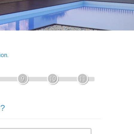
ion.
9
10
11
 ?