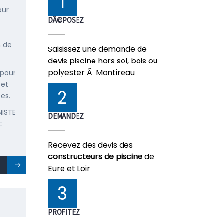
1
our
DÃ©POSEZ
n de
Saisissez une demande de
devis piscine hors sol, bois ou
polyester Ã Montireau
 pour
 et
2
tes.
NISTE
DEMANDEZ
E
Recevez des devis des
constructeurs de piscine
de
Eure et Loir
3
PROFITEZ