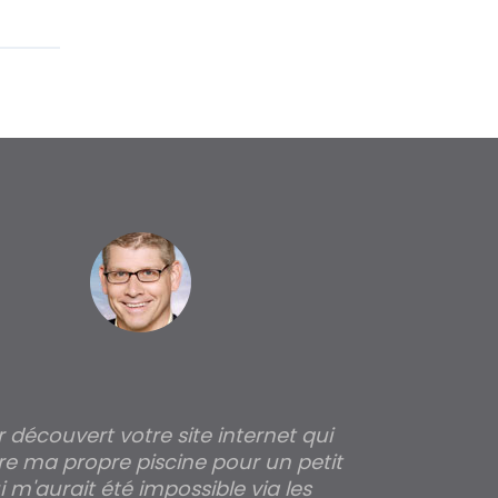
ir découvert votre site internet qui
Pour moi tout 
re ma propre piscine pour un petit
profondeur de
 m'aurait été impossible via les
les parois pour