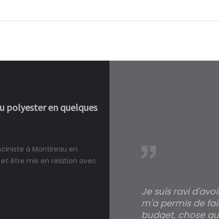
ou polyester en quelques
sciniste à Montireau en
réalité, une piscine est bien
et être mis en relation avec
Je suis ravi d'avo
m'a permis de fai
budget, chose qui