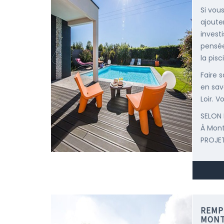
Si vous
ajoute
invest
pensée
la pisc
Faire 
en savo
Loir. V
SELON 
À Mon
PROJET
REMP
MONT