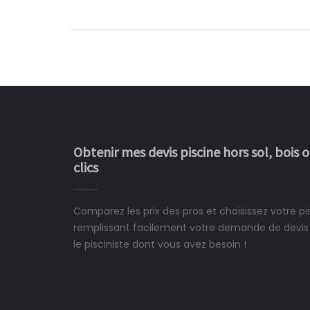
Obtenir mes devis piscine hors sol, bois 
clics
Comparez les prix des pros et choisissez votre pi
Le rêve devient enfin 
remplissant facilement votre demande de devis 
construit chez moi.
le pisciniste dont vous avez besoin !
 partagé, la joie de voir la
e ce plan d'eau, un livre
CHARLES
e pour la construction de la