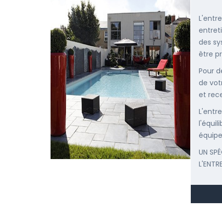
L'entr
entret
des sy
être p
Pour d
de vot
et rec
L'entr
l'équi
équipe
UN SPÉ
L'ENTR