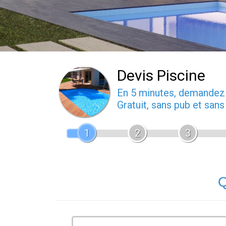
Devis Piscine
En 5 minutes, demande
Gratuit, sans pub et san
1
2
3
Q