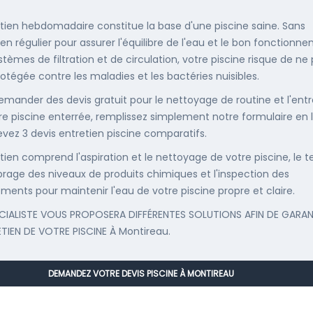
etien hebdomadaire constitue la base d'une piscine saine. Sans
ien régulier pour assurer l'équilibre de l'eau et le bon fonctionn
stèmes de filtration et de circulation, votre piscine risque de ne
rotégée contre les maladies et les bactéries nuisibles.
emander des devis gratuit pour le nettoyage de routine et l'entr
re piscine enterrée, remplissez simplement notre formulaire en 
evez 3 devis entretien piscine comparatifs.
etien comprend l'aspiration et le nettoyage de votre piscine, le t
librage des niveaux de produits chimiques et l'inspection des
ments pour maintenir l'eau de votre piscine propre et claire.
CIALISTE VOUS PROPOSERA DIFFÉRENTES SOLUTIONS AFIN DE GARAN
ETIEN DE VOTRE PISCINE À Montireau.
DEMANDEZ VOTRE DEVIS PISCINE À MONTIREAU