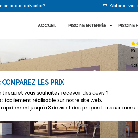
u en en coque polyester?
Obtenez vos d
ACCUEIL
PISCINE ENTERRÉE
PISCINE
631
pis
Not
 COMPAREZ LES PRIX
ntireau et vous souhaitez recevoir des devis ?
t facilement réalisable sur notre site web.
rapidement jusqu'à 3 devis et des propositions sur mesure