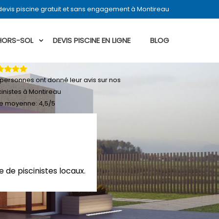
evis piscine gratuit et sans engagement à Montireau
 HORS-SOL
DEVIS PISCINE EN LIGNE
BLOG
personnes ont donné leur
avis sur nos
cinistes à Montireau
e moyenne:
4,5
/
5
 de piscinistes locaux.