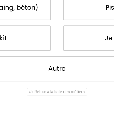
aing, béton)
Pi
kit
Je
Autre
Retour à la liste des métiers