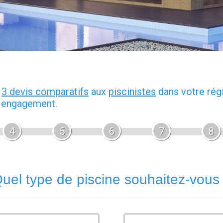
z
3 devis comparatifs
aux
piscinistes
dans votre rég
s engagement.
4
5
6
7
8
uel type de piscine souhaitez-vous