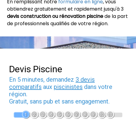
En remplissant notre
formulaire en ligne
, vous
obtiendrez gratuitement et rapidement jusqu'à 3
devis construction ou rénovation piscine
de la part
de professionnels qualifiés de votre région.
Devis Piscine
En 5 minutes, demandez
3 devis
comparatifs
aux
piscinistes
dans votre
région.
Gratuit, sans pub et sans engagement.
1
2
3
4
5
6
7
8
9
10
11