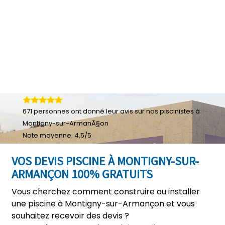
671
personnes ont donné leur
avis sur nos piscinistes à
Montigny-sur-ArmanÃ§on
Note moyenne:
4,5
/
5
VOS DEVIS PISCINE À MONTIGNY-SUR-
ARMANÇON 100% GRATUITS
Vous cherchez comment construire ou installer
une piscine à Montigny-sur-Armançon et vous
souhaitez recevoir des devis ?