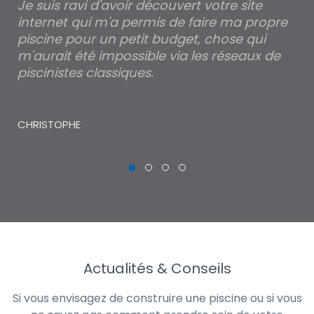
Je suis ravi d'avoir découvert votre site
Po
internet qui m'a permis de faire ma propre
pa
piscine pour un petit budget, chose qui
lé
m'aurait été impossible via les réseaux de
au
piscinistes classiques.
THI
CHRISTOPHE
Actualités & Conseils
Si vous envisagez de construire une piscine ou si vous