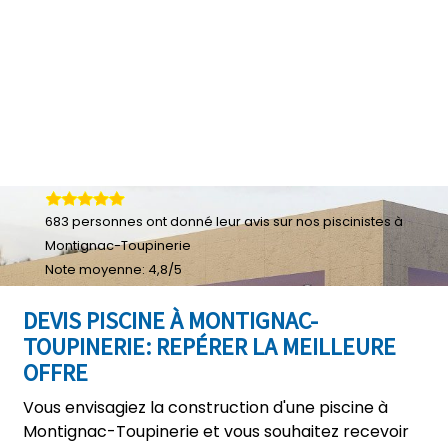
683
personnes ont donné leur
avis sur nos piscinistes à
Montignac-Toupinerie
Note moyenne:
4,8
/
5
DEVIS PISCINE À MONTIGNAC-
TOUPINERIE: REPÉRER LA MEILLEURE
OFFRE
Vous envisagiez la construction d'une piscine à
Montignac-Toupinerie et vous souhaitez recevoir