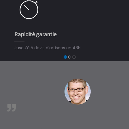
Rapidité garantie
Simple
Jusqu'à 5 devis d'artisans en 48H
3 minut
devis tr
trouver
à Mont
est