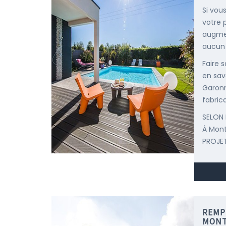
Si vous
votre 
augmen
aucun 
Faire 
en savo
Garonn
fabric
SELON 
À Mon
PROJET
REMP
MONT