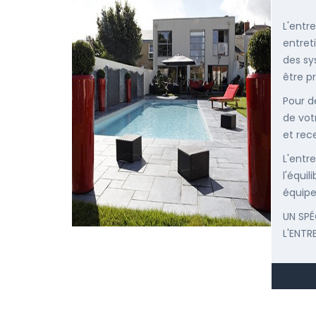
L'entr
entret
des sy
être p
Pour d
de vot
et rec
L'entr
l'équi
équipe
UN SPÉ
L'ENTR