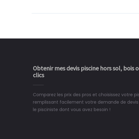
Obtenir mes devis piscine hors sol, bois 
clics
Comparez les prix des pros et choisissez votre p
Le rêve devient enfin 
remplissant facilement votre demande de devis 
construit chez moi.
le pisciniste dont vous avez besoin !
 partagé, la joie de voir la
e ce plan d'eau, un livre
CHARLES
e pour la construction de la