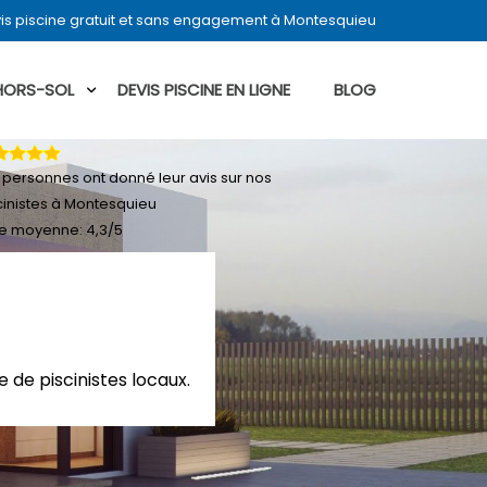
is piscine gratuit et sans engagement à Montesquieu
 HORS-SOL
DEVIS PISCINE EN LIGNE
BLOG
personnes ont donné leur
avis sur nos
cinistes à Montesquieu
e moyenne:
4,3
/
5
 de piscinistes locaux.