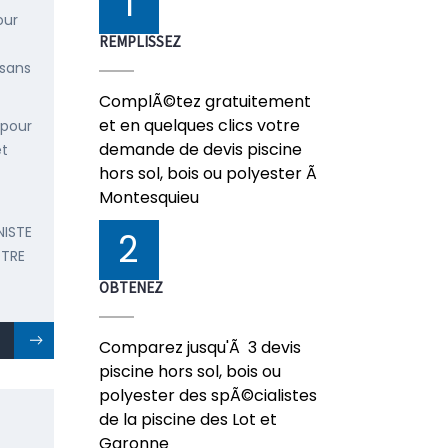
1
our
REMPLISSEZ
 sans
ComplÃ©tez gratuitement
et en quelques clics votre
 pour
demande de devis piscine
et
hors sol, bois ou polyester Ã
Montesquieu
NISTE
2
OTRE
OBTENEZ
Comparez jusqu'Ã 3 devis
piscine hors sol, bois ou
polyester des spÃ©cialistes
de la piscine des Lot et
Garonne