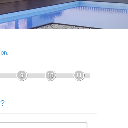
ion.
9
10
11
 ?