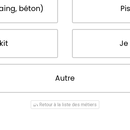
aing, béton)
Pi
kit
Je
Autre
Retour à la liste des métiers