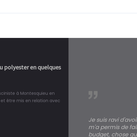
ou polyester en quelques
isciniste à Montesquieu en
réalité, une piscine est bien
et être mis en relation avec
Je suis ravi d'avo
m'a permis de fai
budget, chose qui