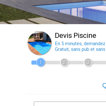
Devis Piscine
En 5 minutes, demande
Gratuit, sans pub et san
1
2
3
Q