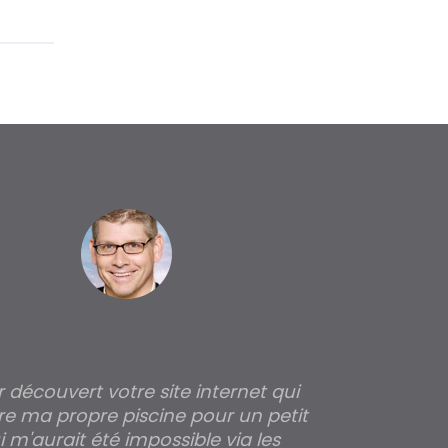
ir découvert votre site internet qui
Pour moi tout 
re ma propre piscine pour un petit
profondeur de
 m'aurait été impossible via les
les parois pour