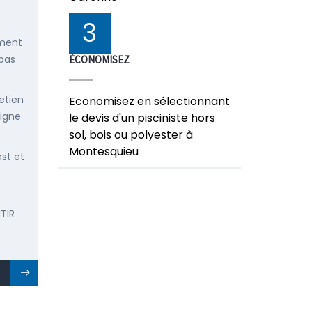
3
ement
 pas
ÉCONOMISEZ
etien
Economisez en sélectionnant
ligne
le devis d'un pisciniste hors
sol, bois ou polyester à
Montesquieu
est et
TIR