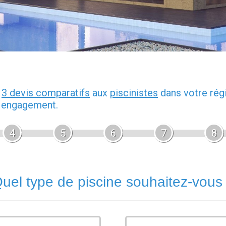
z
3 devis comparatifs
aux
piscinistes
dans votre rég
s engagement.
4
5
6
7
8
uel type de piscine souhaitez-vous