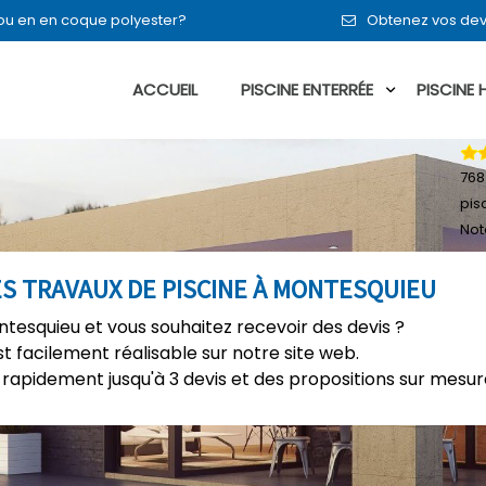
t ou en en coque polyester?
Obtenez vos dev
ACCUEIL
PISCINE ENTERRÉE
PISCINE
768
pis
Not
ES TRAVAUX DE PISCINE À MONTESQUIEU
ntesquieu et vous souhaitez recevoir des devis ?
t facilement réalisable sur notre site web.
rapidement jusqu'à 3 devis et des propositions sur mesure