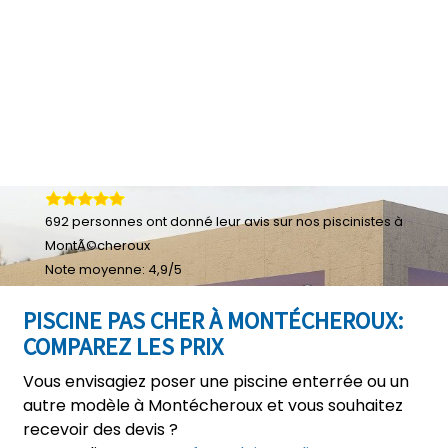
692
personnes ont donné leur
avis sur nos piscinistes à
MontÃ©cheroux
Note moyenne:
4,9
/
5
PISCINE PAS CHER À MONTÉCHEROUX:
COMPAREZ LES PRIX
Vous envisagiez poser une piscine enterrée ou un
autre modèle à Montécheroux et vous souhaitez
recevoir des devis ?