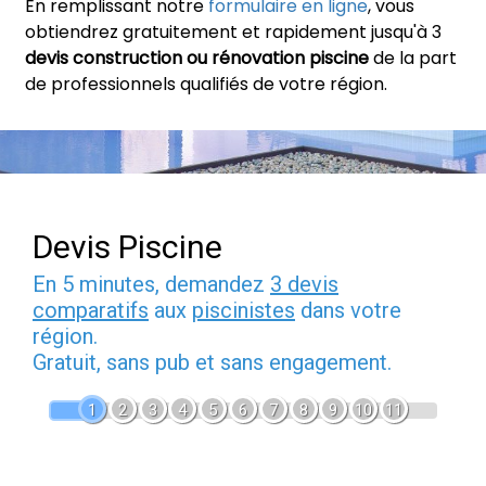
En remplissant notre
formulaire en ligne
, vous
obtiendrez gratuitement et rapidement jusqu'à 3
devis construction ou rénovation piscine
de la part
de professionnels qualifiés de votre région.
Devis Piscine
En 5 minutes, demandez
3 devis
comparatifs
aux
piscinistes
dans votre
région.
Gratuit, sans pub et sans engagement.
1
2
3
4
5
6
7
8
9
10
11