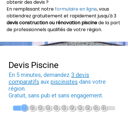
obtenir des devis ?
En remplissant notre
formulaire en ligne
, vous
obtiendrez gratuitement et rapidement jusqu'à 3
devis construction ou rénovation piscine
de la part
de professionnels qualifiés de votre région.
Devis Piscine
En 5 minutes, demandez
3 devis
comparatifs
aux
piscinistes
dans votre
région.
Gratuit, sans pub et sans engagement.
1
2
3
4
5
6
7
8
9
10
11