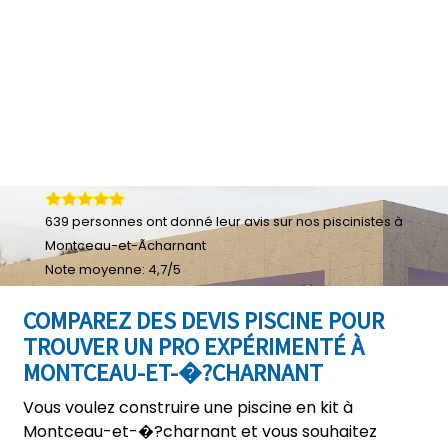
639
personnes ont donné leur
avis sur nos piscinistes à
Montceau-et-Ãcharnant
Note moyenne:
4,7
/
5
COMPAREZ DES DEVIS PISCINE POUR
TROUVER UN PRO EXPÉRIMENTÉ À
MONTCEAU-ET-�?CHARNANT
Vous voulez construire une piscine en kit à
Montceau-et-�?charnant et vous souhaitez