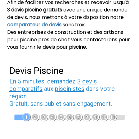
Afin de faciliter vos recherches et recevoir jusqu'à
3
devis piscine gratuits
avec une unique demande
de devis, nous mettons à votre disposition notre
comparateur de devis
sans frais.
Des entreprises de construction et des artisans
pour piscine près de chez vous contacterons pour
vous fournir le
devis pour piscine
.
Devis Piscine
En 5 minutes, demandez
3 devis
comparatifs
aux
piscinistes
dans votre
région.
Gratuit, sans pub et sans engagement.
1
2
3
4
5
6
7
8
9
10
11