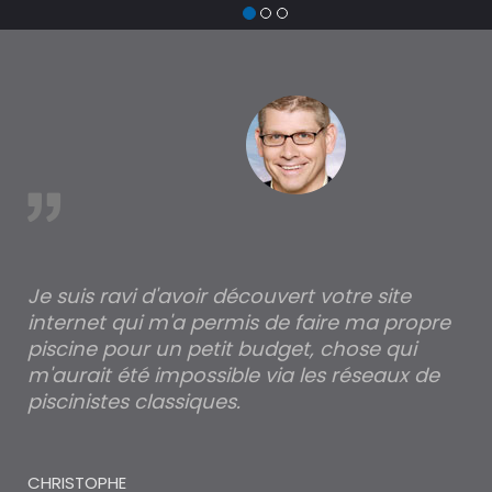
est
Je suis ravi d'avoir découvert votre site
Po
internet qui m'a permis de faire ma propre
pa
piscine pour un petit budget, chose qui
lé
m'aurait été impossible via les réseaux de
au
piscinistes classiques.
THI
CHRISTOPHE