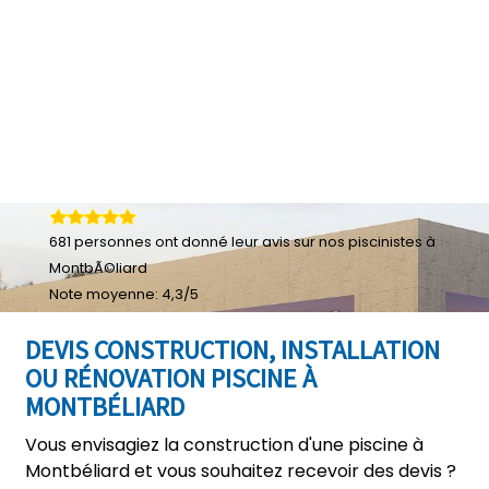
681
personnes ont donné leur
avis sur nos piscinistes à
MontbÃ©liard
Note moyenne:
4,3
/
5
DEVIS CONSTRUCTION, INSTALLATION
OU RÉNOVATION PISCINE À
MONTBÉLIARD
Vous envisagiez la construction d'une piscine à
Montbéliard et vous souhaitez recevoir des devis ?