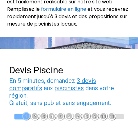
est facilement réalisable sur notre site web.
Remplissez le
formulaire en ligne
et vous recevrez
rapidement jusqu'à 3 devis et des propositions sur
mesure de piscinistes locaux.
Devis Piscine
En 5 minutes, demandez
3 devis
comparatifs
aux
piscinistes
dans votre
région.
Gratuit, sans pub et sans engagement.
1
2
3
4
5
6
7
8
9
10
11