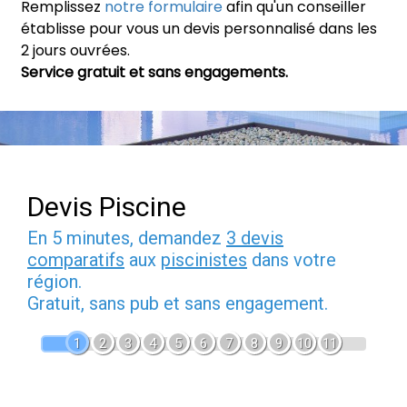
Remplissez
notre formulaire
afin qu'un conseiller
établisse pour vous un devis personnalisé dans les
2 jours ouvrées.
Service gratuit et sans engagements.
Devis Piscine
En 5 minutes, demandez
3 devis
comparatifs
aux
piscinistes
dans votre
région.
Gratuit, sans pub et sans engagement.
1
2
3
4
5
6
7
8
9
10
11