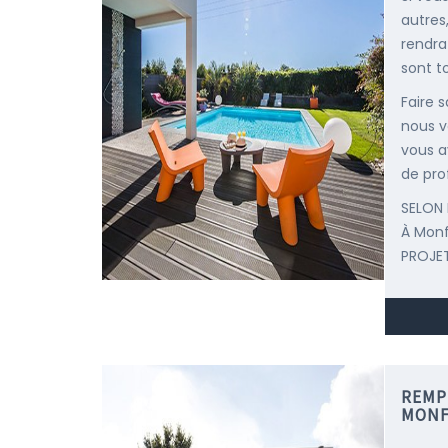
autres
rendra
sont to
Faire 
nous v
vous a
de pro
SELON 
À Mon
PROJET
REMP
MONF