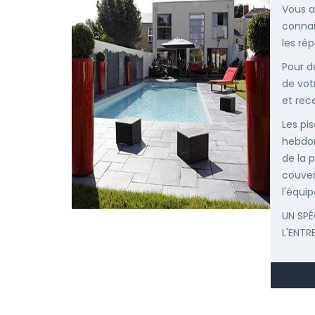
Vous a
connai
les ré
Pour d
de vot
et rec
Les pis
hebdom
de la p
couver
l'équip
UN SPÉ
L'ENTR