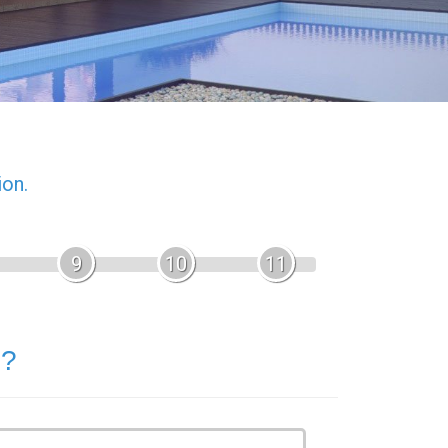
ion.
9
10
11
 ?