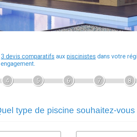
z
3 devis comparatifs
aux
piscinistes
dans votre rég
s engagement.
4
5
6
7
8
uel type de piscine souhaitez-vous