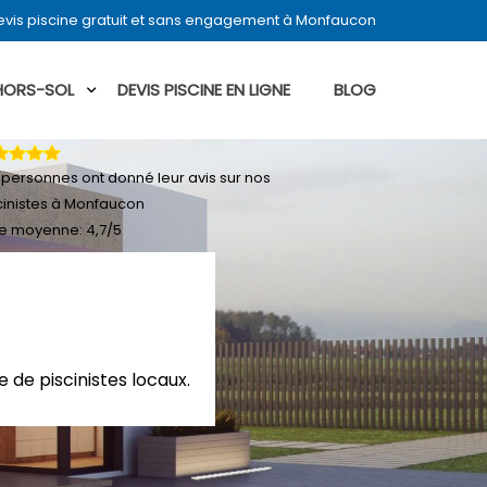
vis piscine gratuit et sans engagement à Monfaucon
 HORS-SOL
DEVIS PISCINE EN LIGNE
BLOG
personnes ont donné leur
avis sur nos
cinistes à Monfaucon
e moyenne:
4,7
/
5
 de piscinistes locaux.