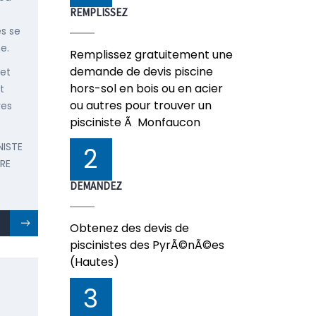
REMPLISSEZ
s se
e.
Remplissez gratuitement une
demande de devis piscine
 et
hors-sol en bois ou en acier
t
ou autres pour trouver un
res
pisciniste Ã Monfaucon
NISTE
2
RE
DEMANDEZ
Obtenez des devis de
piscinistes des PyrÃ©nÃ©es
(Hautes)
3