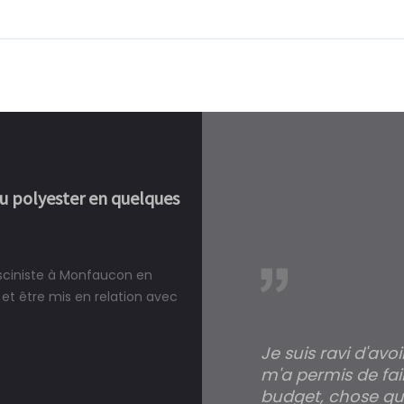
ou polyester en quelques
isciniste à Monfaucon en
réalité, une piscine est bien
et être mis en relation avec
Je suis ravi d'avo
m'a permis de fai
budget, chose qui