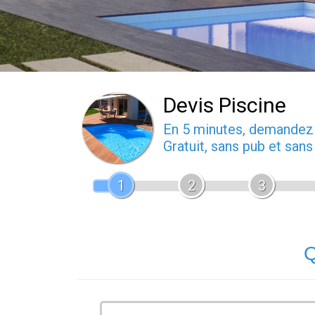
Devis Piscine
En 5 minutes, demande
Gratuit, sans pub et san
1
2
3
Q