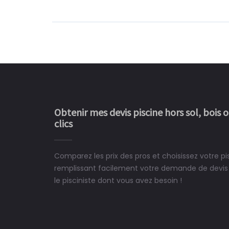
Obtenir mes devis piscine hors sol, bois 
clics
Comparez les prix des pros et choisissez votre p
Le rêve devient enfin 
remplissant facilement votre demande de devis 
construit chez moi.
le pisciniste dont vous avez besoin !
 partagé, la joie de voir la
e ce plan d'eau, un livre
CHARLES
e pour la construction de la