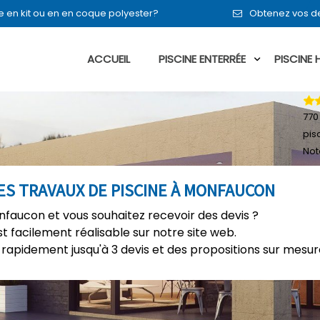
 en kit ou en en coque polyester?
Obtenez vos de
ACCUEIL
PISCINE ENTERRÉE
PISCINE
770
pis
Not
ES TRAVAUX DE PISCINE À MONFAUCON
nfaucon et vous souhaitez recevoir des devis ?
t facilement réalisable sur notre site web.
rapidement jusqu'à 3 devis et des propositions sur mesure