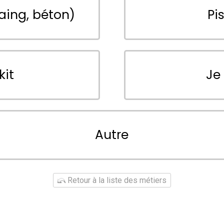
aing, béton)
Pi
kit
Je
Autre
Retour à la liste des métiers