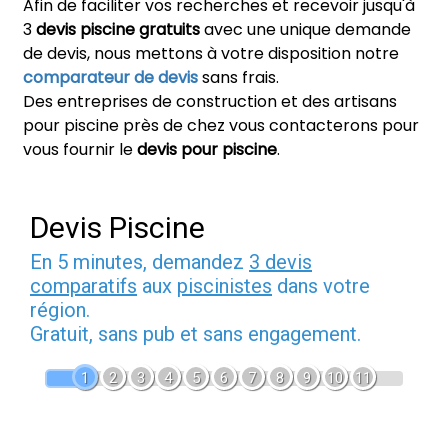
Afin de faciliter vos recherches et recevoir jusqu'à
3
devis piscine gratuits
avec une unique demande
de devis, nous mettons à votre disposition notre
comparateur de devis
sans frais.
Des entreprises de construction et des artisans
pour piscine près de chez vous contacterons pour
vous fournir le
devis pour piscine
.
Devis Piscine
En 5 minutes, demandez
3 devis
comparatifs
aux
piscinistes
dans votre
région.
Gratuit, sans pub et sans engagement.
1
2
3
4
5
6
7
8
9
10
11