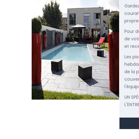
Gardez
courant
propre
Pour d
de vot
et rec
Les pis
hebdom
de la p
couver
l'équip
UN SPÉ
L'ENTR