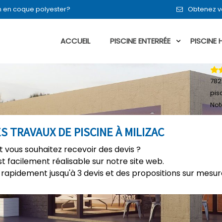
en en coque polyester?
Obtenez vo
ACCUEIL
PISCINE ENTERRÉE
PISCINE
782
pis
Not
S TRAVAUX DE PISCINE À MILIZAC
et vous souhaitez recevoir des devis ?
t facilement réalisable sur notre site web.
rapidement jusqu'à 3 devis et des propositions sur mesure