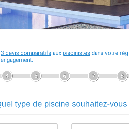
z
3 devis comparatifs
aux
piscinistes
dans votre rég
s engagement.
4
5
6
7
8
uel type de piscine souhaitez-vous