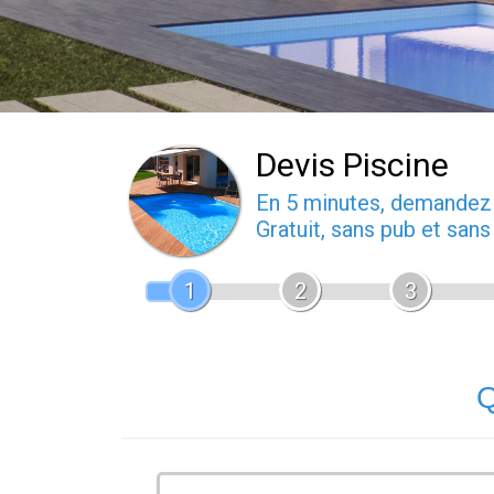
Devis Piscine
En 5 minutes, demande
Gratuit, sans pub et san
1
2
3
Q