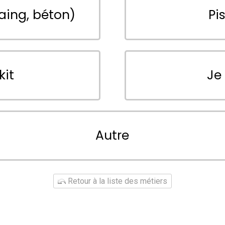
aing, béton)
Pi
kit
Je
Autre
Retour à la liste des métiers