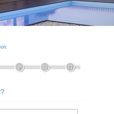
ion.
9
10
11
 ?