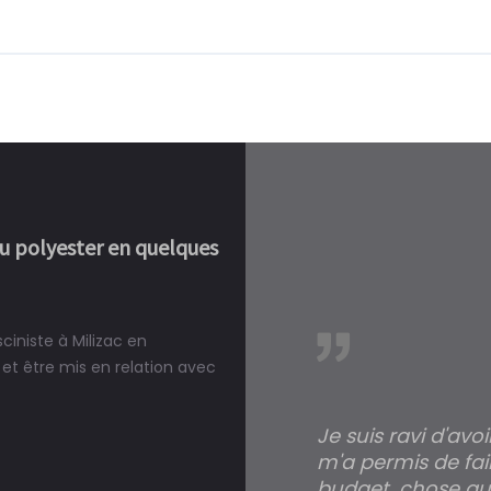
ou polyester en quelques
ciniste à Milizac en
réalité, une piscine est bien
et être mis en relation avec
Je suis ravi d'avo
m'a permis de fai
budget, chose qui