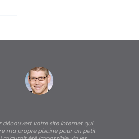
ir découvert votre site internet qui
Pour moi tout 
re ma propre piscine pour un petit
profondeur de
 m'aurait été impossible via les
les parois pour