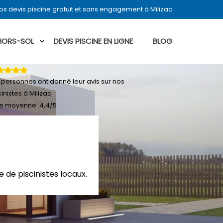
s devis piscine gratuit et sans engagement à Milizac
 HORS-SOL
DEVIS PISCINE EN LIGNE
BLOG
personnes ont donné leur
avis sur nos
cinistes à Milizac
e moyenne:
4,4
/
5
 de piscinistes locaux.