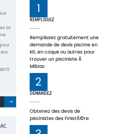
1
pour
REMPLISSEZ
ées se
ine.
Remplissez gratuitement une
demande de devis piscine en
 pour
kit, en coque ou autres pour
tére.
trouver un pisciniste Ã
Milizac
NISTE
2
DEMANDEZ
Obtenez des devis de
piscinistes des FinistÃ©re
ZAC
3