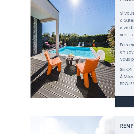
Si vou
ajoute
invest
sont t
Faire 
en savo
Vous p
SELON 
À Mili
PROJET
REMP