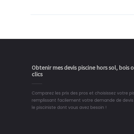
Obtenir mes devis piscine hors sol, bois 
clics
Comparez les prix des pros et choisissez votre pis
Le rêve devient enfin 
remplissant facilement votre demande de devis 
construit chez moi.
le pisciniste dont vous avez besoin !
 partagé, la joie de voir la
e ce plan d'eau, un livre
CHARLES
e pour la construction de la