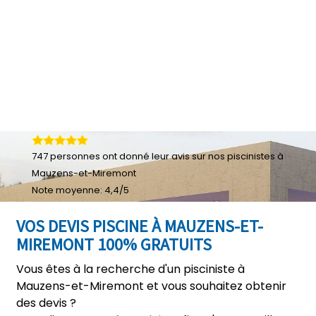
747
personnes ont donné leur
avis sur nos piscinistes à
Mauzens-et-Miremont
Note moyenne:
4,4
/
5
VOS DEVIS PISCINE À MAUZENS-ET-
MIREMONT 100% GRATUITS
Vous êtes à la recherche d'un pisciniste à
Mauzens-et-Miremont et vous souhaitez obtenir
des devis ?