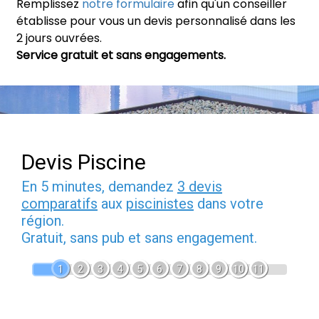
Remplissez
notre formulaire
afin qu'un conseiller
établisse pour vous un devis personnalisé dans les
2 jours ouvrées.
Service gratuit et sans engagements.
Devis Piscine
En 5 minutes, demandez
3 devis
comparatifs
aux
piscinistes
dans votre
région.
Gratuit, sans pub et sans engagement.
1
2
3
4
5
6
7
8
9
10
11