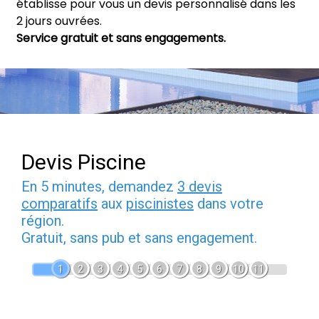
établisse pour vous un devis personnalisé dans les
2 jours ouvrées.
Service gratuit et sans engagements.
Devis Piscine
En 5 minutes, demandez
3 devis
comparatifs
aux
piscinistes
dans votre
région.
Gratuit, sans pub et sans engagement.
1
2
3
4
5
6
7
8
9
10
11