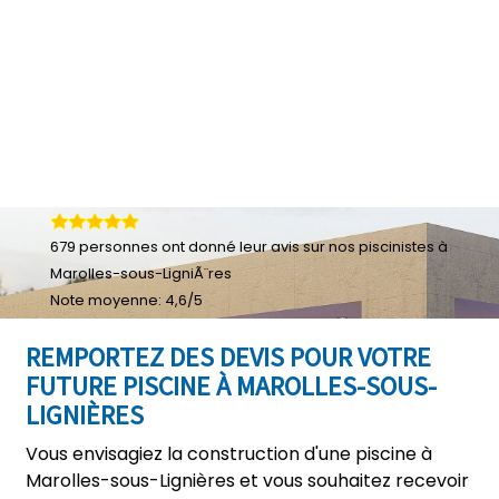
679
personnes ont donné leur
avis sur nos piscinistes à
Marolles-sous-LigniÃ¨res
Note moyenne:
4,6
/
5
REMPORTEZ DES DEVIS POUR VOTRE
FUTURE PISCINE À MAROLLES-SOUS-
LIGNIÈRES
Vous envisagiez la construction d'une piscine à
Marolles-sous-Lignières et vous souhaitez recevoir