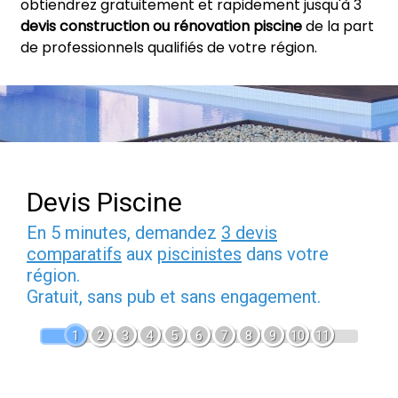
obtiendrez gratuitement et rapidement jusqu'à 3
devis construction ou rénovation piscine
de la part
de professionnels qualifiés de votre région.
Devis Piscine
En 5 minutes, demandez
3 devis
comparatifs
aux
piscinistes
dans votre
région.
Gratuit, sans pub et sans engagement.
1
2
3
4
5
6
7
8
9
10
11