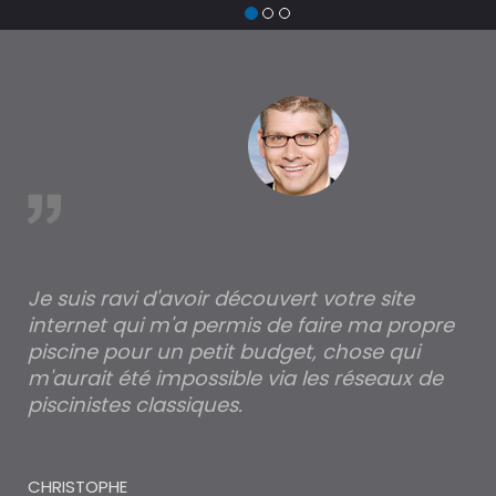
dev
tr
à 
est
Je suis ravi d'avoir découvert votre site
Po
internet qui m'a permis de faire ma propre
pa
piscine pour un petit budget, chose qui
lé
m'aurait été impossible via les réseaux de
au
piscinistes classiques.
THI
CHRISTOPHE